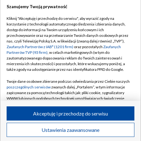
Szanujemy Twoją prywatność
Dołącz do nas:
Kliknij "Akceptuję i przechodzę do serwisu", aby wyrazić zgody na
korzystanie z technologii automatycznego śledzenia i zbierania danych,
TVP
dostęp do informacji na Twoim urządzeniu końcowym i ich
Abonament TVP
przechowywanie oraz na przetwarzanie Twoich danych osobowych przez
Regulamin TVP
nas, czyli Telewizję Polską S.A. w likwidacji (zwaną dalej również „TVP”),
Emisja w TVP
Zaufanych Partnerów z IAB* (1201 firm)
oraz pozostałych
Zaufanych
Polityka prywatności
Partnerów TVP (93 firm)
, w celach marketingowych (w tym do
Centrum informacji TVP
Moje zgody
zautomatyzowanego dopasowania reklam do Twoich zainteresowań i
mierzenia ich skuteczności) i pozostałych, które wskazujemy poniżej, a
Naziemna Telewizja Cyfrowa
Pomoc
także zgody na udostępnianie przez nas identyfikatora PPID do Google.
Sklep TVP
Biuro reklamy
Twoje dane osobowe zbierane podczas odwiedzania przez Ciebie naszych
Rada Programowa
poszczególnych serwisów
zwanych dalej „Portalem”, w tym informacje
Kontakt
zapisywane za pomocą technologii takich jak: pliki cookie, sygnalizatory
System NOS
WWW lub innych podobnych technologii umożliwiających świadczenie
dopasowanych i bezpiecznych usług, personalizację treści oraz reklam,
Informacje o nadawcy
Kanały
udostępnianie funkcji mediów społecznościowych oraz analizowanie
Akceptuję i przechodzę do serwisu
ruchu w Internecie.
Program dla prasy
©2026 Telewizja Polska S.A. w likwidacji
Biuro Reklamy
Twoje dane osobowe zbierane podczas odwiedzania przez Ciebie
Ustawienia zaawansowane
poszczególnych serwisów
na Portalu, takie jak adresy IP, identyfikatory
Ogłoszenie przetargowe
Twoich urządzeń końcowych i identyfikatory plików cookie, informacje o