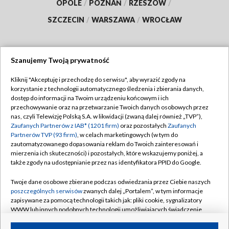
OPOLE
/
POZNAŃ
/
RZESZÓW
/
SZCZECIN
/
WARSZAWA
/
WROCŁAW
Szanujemy Twoją prywatność
Dołącz do nas:
Kliknij "Akceptuję i przechodzę do serwisu", aby wyrazić zgody na
korzystanie z technologii automatycznego śledzenia i zbierania danych,
TVP
dostęp do informacji na Twoim urządzeniu końcowym i ich
Abonament TVP
przechowywanie oraz na przetwarzanie Twoich danych osobowych przez
Regulamin TVP
nas, czyli Telewizję Polską S.A. w likwidacji (zwaną dalej również „TVP”),
Emisja w TVP
Zaufanych Partnerów z IAB* (1201 firm)
oraz pozostałych
Zaufanych
Polityka prywatności
Partnerów TVP (93 firm)
, w celach marketingowych (w tym do
Centrum informacji TVP
Moje zgody
zautomatyzowanego dopasowania reklam do Twoich zainteresowań i
mierzenia ich skuteczności) i pozostałych, które wskazujemy poniżej, a
Naziemna Telewizja Cyfrowa
Pomoc
także zgody na udostępnianie przez nas identyfikatora PPID do Google.
Sklep TVP
Biuro reklamy
Twoje dane osobowe zbierane podczas odwiedzania przez Ciebie naszych
Rada Programowa
poszczególnych serwisów
zwanych dalej „Portalem”, w tym informacje
Kontakt
zapisywane za pomocą technologii takich jak: pliki cookie, sygnalizatory
System NOS
WWW lub innych podobnych technologii umożliwiających świadczenie
dopasowanych i bezpiecznych usług, personalizację treści oraz reklam,
Informacje o nadawcy
Kanały
udostępnianie funkcji mediów społecznościowych oraz analizowanie