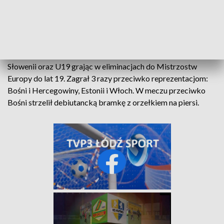
KARIERA REPREZENTACYJNA
Urodzony w 2004 roku Polak zdążył grać na dwóch
szczeblach młodzieżowych reprezentacji. U18, w której
zagrał 2 mecze towarzyskie, oba przeciwko reprezentacji
Słowenii oraz U19 grając w eliminacjach do Mistrzostw
Europy do lat 19. Zagrał 3 razy przeciwko reprezentacjom:
Bośni i Hercegowiny, Estonii i Włoch. W meczu przeciwko
Bośni strzelił debiutancką bramkę z orzełkiem na piersi.