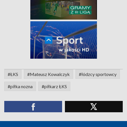
#ŁKS
#Mateusz Kowalczyk
#łódzcy sportowcy
#piłka nozna
#piłkarz ŁKS