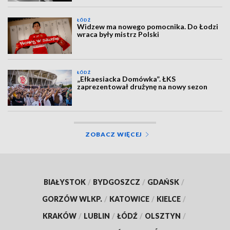
ŁÓDŹ
Widzew ma nowego pomocnika. Do Łodzi
wraca były mistrz Polski
ŁÓDŹ
„Ełkaesiacka Domówka”. ŁKS
zaprezentował drużynę na nowy sezon
ZOBACZ WIĘCEJ
BIAŁYSTOK
/
BYDGOSZCZ
/
GDAŃSK
/
GORZÓW WLKP.
/
KATOWICE
/
KIELCE
/
KRAKÓW
/
LUBLIN
/
ŁÓDŹ
/
OLSZTYN
/