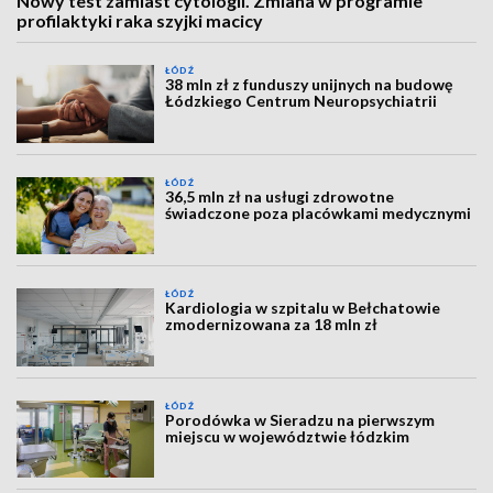
Nowy test zamiast cytologii. Zmiana w programie
profilaktyki raka szyjki macicy
ŁÓDŹ
38 mln zł z funduszy unijnych na budowę
Łódzkiego Centrum Neuropsychiatrii
ŁÓDŹ
36,5 mln zł na usługi zdrowotne
świadczone poza placówkami medycznymi
ŁÓDŹ
Kardiologia w szpitalu w Bełchatowie
zmodernizowana za 18 mln zł
ŁÓDŹ
Porodówka w Sieradzu na pierwszym
miejscu w województwie łódzkim