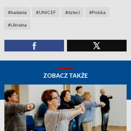
#badania
#UNICEF
#dzieci
#Polska
#Ukraina
ZOBACZ TAKŻE