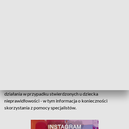
mieć po 10 półgodzinnych ćwiczeń, dostosowanych do
indywidualnych potrzeb. Potem rodzice dostaną wytyczne
do dalszej pracy z dzieckiem.
Dla wszystkich uczniów - zarówno polskich, jak i ukraińskich
- prowadzone będą zajęcia, na których kształtowane będą
prawidłowe, prozdrowotne zachowania w zakresie postawy
ciała i korekty jej wad. Mają one objąć około 16 tys. dzieci ze
szkół publicznych na terenie Łodzi - szczególnie z klas I-IV.
W ramach projektu zostanie też zakupiony sprzęt sportowy
niezbędny do prowadzenia zajęć. Do rodziców z kolei trafią
materiały edukacyjne, w których będzie pokazany kierunek
działania w przypadku stwierdzonych u dziecka
nieprawidłowości - w tym informacja o konieczności
skorzystania z pomocy specjalistów.