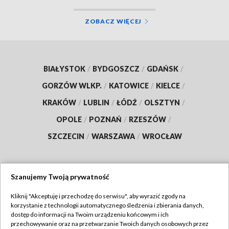
ZOBACZ WIĘCEJ
BIAŁYSTOK
/
BYDGOSZCZ
/
GDAŃSK
/
GORZÓW WLKP.
/
KATOWICE
/
KIELCE
/
KRAKÓW
/
LUBLIN
/
ŁÓDŹ
/
OLSZTYN
/
OPOLE
/
POZNAŃ
/
RZESZÓW
/
SZCZECIN
/
WARSZAWA
/
WROCŁAW
Szanujemy Twoją prywatność
Dołącz do nas:
Kliknij "Akceptuję i przechodzę do serwisu", aby wyrazić zgody na
korzystanie z technologii automatycznego śledzenia i zbierania danych,
TVP
dostęp do informacji na Twoim urządzeniu końcowym i ich
Abonament TVP
przechowywanie oraz na przetwarzanie Twoich danych osobowych przez
Regulamin TVP