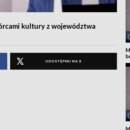
rcami kultury z województwa
M
b
UDOSTĘPNIJ NA X
M