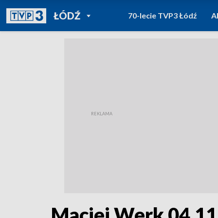
POWRÓT DO
ŁÓDŹ
70-lecie TVP3 Łódź
A
TVP REGIONY
Maciej Werk 04.11