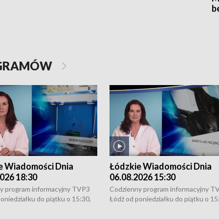
b
OGRAMÓW
e Wiadomości Dnia
Łódzkie Wiadomości Dnia
026 18:30
06.08.2026 15:30
y program informacyjny TVP3
Codzienny program informacyjny T
oniedziałku do piątku o 15:30,
Łódź od poniedziałku do piątku o 15
:30 i 21:30. W weekendy o
16:30, 18:30 i 21:30. W weekendy o
1:30.
18:30 i 21:30.