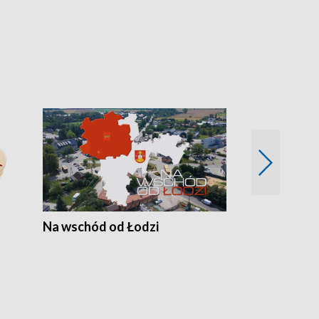
Na wschód od Łodzi
Zimowe szal
Polski