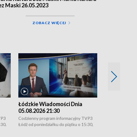
ez Maski 26.05.2023
ZOBACZ WIĘCEJ
Łódzkie Wiadomości Dnia
Łódzkie Wia
05.08.2026 21:30
05.08.2026 1
VP3
Codzienny program informacyjny TVP3
Codzienny progr
:30,
Łódź od poniedziałku do piątku o 15:30,
Łódź od poniedzi
16:30, 18:30 i 21:30. W weekendy o
16:30, 18:30 i 2
18:30 i 21:30.
18:30 i 21:30.