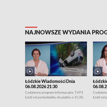
NAJNOWSZE WYDANIA PR
Łódzkie Wiadomości Dnia
Łódzki
06.08.2026 21:30
06.08.2
Codzienny program informacyjny TVP3
Codzienn
Łódź od poniedziałku do piątku o 15:30,
Łódź od p
16:30, 18:30 i 21:30. W weekendy o
16:30, 18
18:30 i 21:30.
18:30 i 2