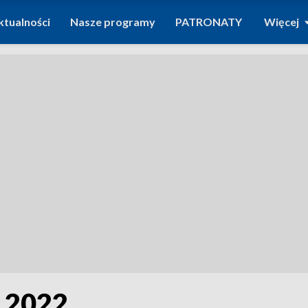
ktualności
Nasze programy
PATRONATY
Więcej
.2022