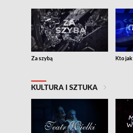
Za szybą
Kto jak 
KULTURA I SZTUKA