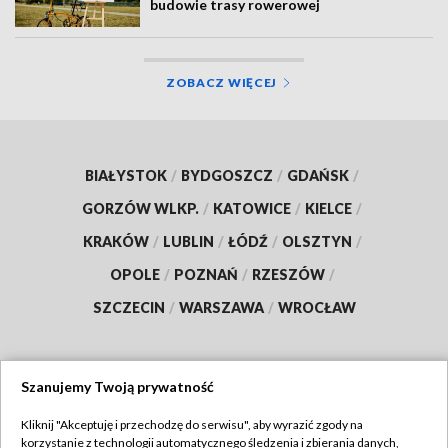
budowie trasy rowerowej
ZOBACZ WIĘCEJ
BIAŁYSTOK
/
BYDGOSZCZ
/
GDAŃSK
/
GORZÓW WLKP.
/
KATOWICE
/
KIELCE
/
KRAKÓW
/
LUBLIN
/
ŁÓDŹ
/
OLSZTYN
/
OPOLE
/
POZNAŃ
/
RZESZÓW
/
SZCZECIN
/
WARSZAWA
/
WROCŁAW
Szanujemy Twoją prywatność
Dołącz do nas:
Kliknij "Akceptuję i przechodzę do serwisu", aby wyrazić zgody na
korzystanie z technologii automatycznego śledzenia i zbierania danych,
TVP