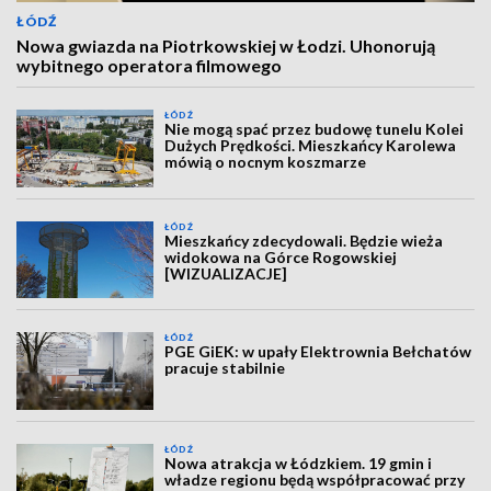
ŁÓDŹ
Nowa gwiazda na Piotrkowskiej w Łodzi. Uhonorują
wybitnego operatora filmowego
ŁÓDŹ
Nie mogą spać przez budowę tunelu Kolei
Dużych Prędkości. Mieszkańcy Karolewa
mówią o nocnym koszmarze
ŁÓDŹ
Mieszkańcy zdecydowali. Będzie wieża
widokowa na Górce Rogowskiej
[WIZUALIZACJE]
ŁÓDŹ
PGE GiEK: w upały Elektrownia Bełchatów
pracuje stabilnie
ŁÓDŹ
Nowa atrakcja w Łódzkiem. 19 gmin i
władze regionu będą współpracować przy