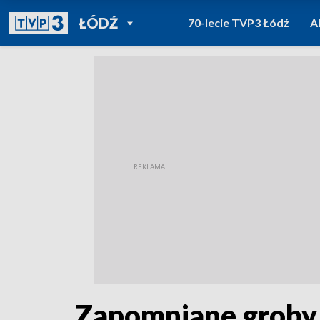
POWRÓT DO
ŁÓDŹ
70-lecie TVP3 Łódź
A
TVP REGIONY
Zapomniane groby