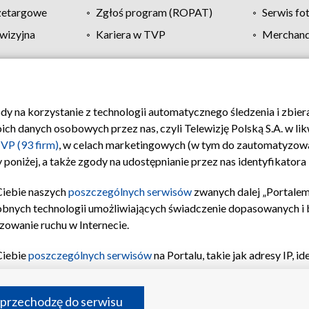
zetargowe
Zgłoś program (ROPAT)
Serwis fo
wizyjna
Kariera w TVP
Merchandi
Polityka prywatności
Moje zgody
Pomoc
Biuro re
ody na korzystanie z technologii automatycznego śledzenia i zbie
 danych osobowych przez nas, czyli Telewizję Polską S.A. w likw
VP (93 firm)
, w celach marketingowych (w tym do zautomatyzow
 poniżej, a także zgody na udostępnianie przez nas identyfikator
Ciebie naszych
poszczególnych serwisów
zwanych dalej „Portalem
obnych technologii umożliwiających świadczenie dopasowanych i be
zowanie ruchu w Internecie.
Ciebie
poszczególnych serwisów
na Portalu, takie jak adresy IP, 
sach Portalu czy historia odwiedzin będą przetwarzane przez TV
ji: przechowywania informacji na urządzeniu lub dostęp do nich,
©2026 Telewizja Polska S.A. w likwidacji
 przechodzę do serwisu
enia profilu spersonalizowanych treści, wyboru spersonalizowany