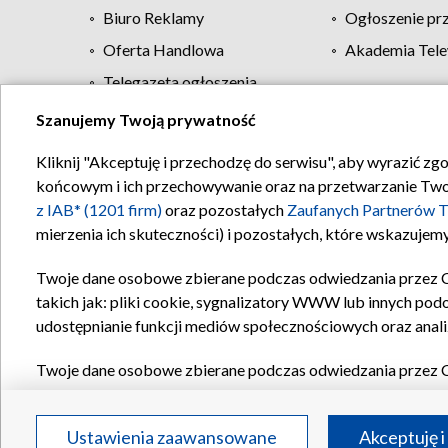
Biuro Reklamy
Ogłoszenie pr
Oferta Handlowa
Akademia Tele
Telegazeta ogłoszenia
Szanujemy Twoją prywatność
Regulamin TVP
Kliknij "Akceptuję i przechodzę do serwisu", aby wyrazić zg
końcowym i ich przechowywanie oraz na przetwarzanie Twoich
z IAB* (1201 firm)
oraz pozostałych
Zaufanych Partnerów T
mierzenia ich skuteczności) i pozostałych, które wskazujemy
Twoje dane osobowe zbierane podczas odwiedzania przez 
takich jak: pliki cookie, sygnalizatory WWW lub innych pod
udostępnianie funkcji mediów społecznościowych oraz anali
Twoje dane osobowe zbierane podczas odwiedzania przez 
plików cookie, informacje o Twoich wyszukiwaniach w serwi
Partnerów TVP
dla realizacji następujących celów i funkc
Ustawienia zaawansowane
Akceptuję i
reklam, tworzenia profilu spersonalizowanych reklam, tworz