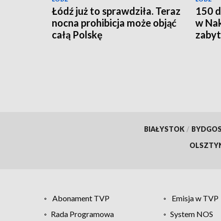
Łódź już to sprawdziła. Teraz
150 d
nocna prohibicja może objąć
w Nak
całą Polskę
zabyt
całko
BIAŁYSTOK
/
BYDGO
OLSZTY
Abonament TVP
Emisja w TVP
Rada Programowa
System NOS