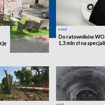
ŁÓDŹ
Do ratowników WOPR
cję
1,3 mln zł na specja
ŁÓDŹ