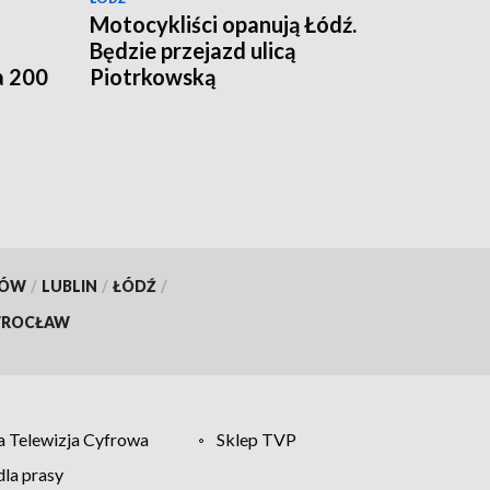
Motocykliści opanują Łódź.
Będzie przejazd ulicą
a 200
Piotrkowską
KÓW
/
LUBLIN
/
ŁÓDŹ
/
ROCŁAW
 Telewizja Cyfrowa
Sklep TVP
la prasy