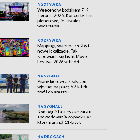
ROZRYWKA
Weekend w Łódzkiem 7–9
sierpnia 2026. Koncerty, kino
plenerowe, festiwale i
wydarzenia
ROZRYWKA
Mappingi, świetlne rzeźby i
nowe lokalizacje. Tak
zapowiada się Light Move
Festival 2026 w Łodzi
NA SYGNALE
Pijany kierowca z zakazem
wjechał na plażę. 59-latek
trafił do aresztu
NA SYGNALE
Kombajnista usłyszał zarzut
spowodowania wypadku, w
którym zginął 11-latek
NA DROGACH