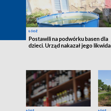
ŁÓDŹ
Postawili na podwórku basen dla
dzieci. Urząd nakazał jego likwida
ŁÓDŹ
ŁÓDŹ