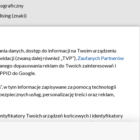
tograficzny
sing (znaki)
klamy
Kontakt
rania danych, dostęp do informacji na Twoim urządzeniu
idacji (zwaną dalej również „TVP”),
Zaufanych Partnerów
anego dopasowania reklam do Twoich zainteresowań i
a PPID do Google.
”, w tym informacje zapisywane za pomocą technologii
zpiecznych usług, personalizację treści oraz reklam,
identyfikatory Twoich urządzeń końcowych i identyfikatory
P,
Zaufanych Partnerów z IAB
oraz pozostałych
Zaufanych
 wyboru podstawowych reklam, wyboru spersonalizowanych
ch treści, pomiaru wydajności reklam, pomiaru wydajności