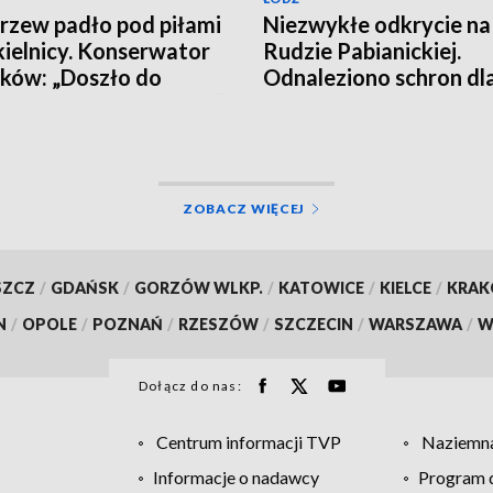
rzew padło pod piłami
Niezwykłe odkrycie na
ielnicy. Konserwator
Rudzie Pabianickiej.
ków: „Doszło do
Odnaleziono schron dl
witej destrukcji parku”
osób
ZOBACZ WIĘCEJ
SZCZ
/
GDAŃSK
/
GORZÓW WLKP.
/
KATOWICE
/
KIELCE
/
KRA
N
/
OPOLE
/
POZNAŃ
/
RZESZÓW
/
SZCZECIN
/
WARSZAWA
/
W
Dołącz do nas:
Centrum informacji TVP
Naziemna
Informacje o nadawcy
Program d