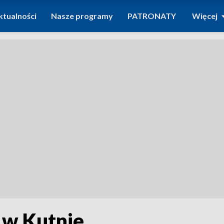
ktualności
Nasze programy
PATRONATY
Więcej
 w Kutnie