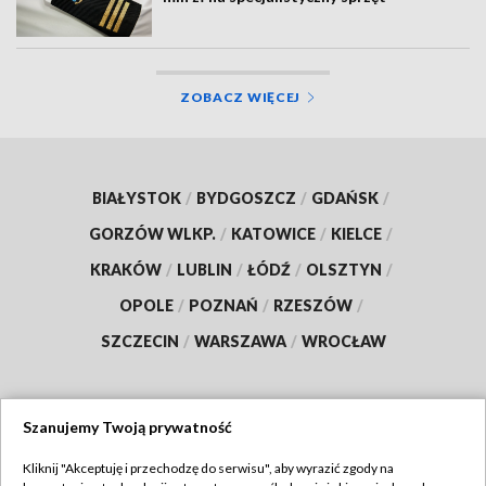
ZOBACZ WIĘCEJ
BIAŁYSTOK
/
BYDGOSZCZ
/
GDAŃSK
/
GORZÓW WLKP.
/
KATOWICE
/
KIELCE
/
KRAKÓW
/
LUBLIN
/
ŁÓDŹ
/
OLSZTYN
/
OPOLE
/
POZNAŃ
/
RZESZÓW
/
SZCZECIN
/
WARSZAWA
/
WROCŁAW
Szanujemy Twoją prywatność
Dołącz do nas:
Kliknij "Akceptuję i przechodzę do serwisu", aby wyrazić zgody na