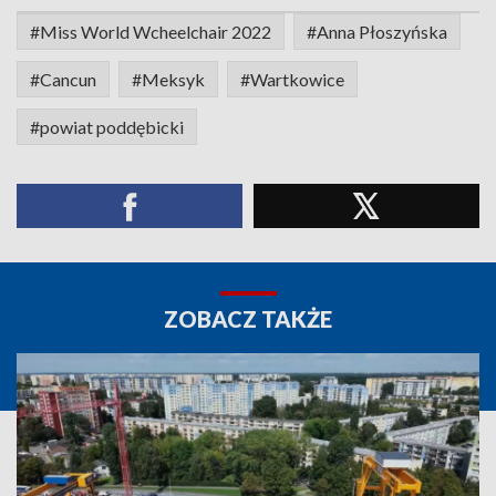
#Miss World Wcheelchair 2022
#Anna Płoszyńska
#Cancun
#Meksyk
#Wartkowice
#powiat poddębicki
ZOBACZ TAKŻE