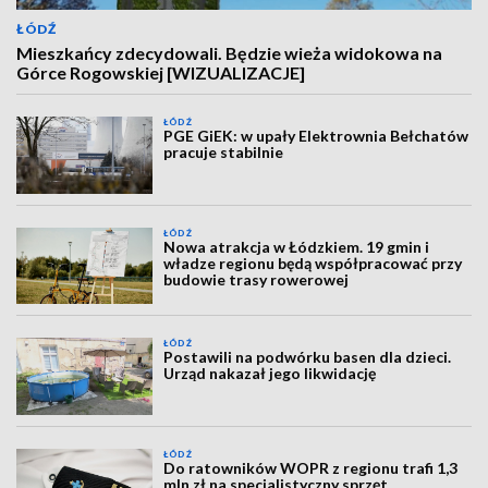
ŁÓDŹ
Mieszkańcy zdecydowali. Będzie wieża widokowa na
Górce Rogowskiej [WIZUALIZACJE]
ŁÓDŹ
PGE GiEK: w upały Elektrownia Bełchatów
pracuje stabilnie
ŁÓDŹ
Nowa atrakcja w Łódzkiem. 19 gmin i
władze regionu będą współpracować przy
budowie trasy rowerowej
ŁÓDŹ
Postawili na podwórku basen dla dzieci.
Urząd nakazał jego likwidację
ŁÓDŹ
Do ratowników WOPR z regionu trafi 1,3
mln zł na specjalistyczny sprzęt