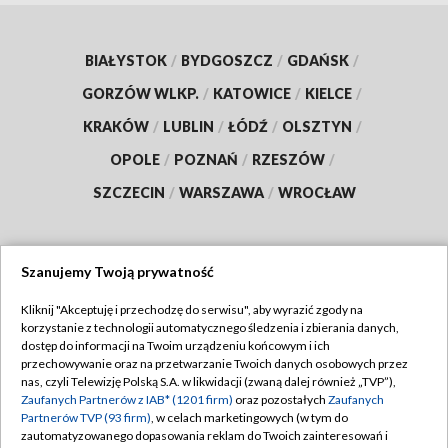
BIAŁYSTOK
/
BYDGOSZCZ
/
GDAŃSK
/
GORZÓW WLKP.
/
KATOWICE
/
KIELCE
/
KRAKÓW
/
LUBLIN
/
ŁÓDŹ
/
OLSZTYN
/
OPOLE
/
POZNAŃ
/
RZESZÓW
/
SZCZECIN
/
WARSZAWA
/
WROCŁAW
Szanujemy Twoją prywatność
Dołącz do nas:
Kliknij "Akceptuję i przechodzę do serwisu", aby wyrazić zgody na
korzystanie z technologii automatycznego śledzenia i zbierania danych,
TVP
dostęp do informacji na Twoim urządzeniu końcowym i ich
Abonament TVP
przechowywanie oraz na przetwarzanie Twoich danych osobowych przez
Regulamin TVP
nas, czyli Telewizję Polską S.A. w likwidacji (zwaną dalej również „TVP”),
Emisja w TVP
Zaufanych Partnerów z IAB* (1201 firm)
oraz pozostałych
Zaufanych
Polityka prywatności
Partnerów TVP (93 firm)
, w celach marketingowych (w tym do
Centrum informacji TVP
Moje zgody
zautomatyzowanego dopasowania reklam do Twoich zainteresowań i