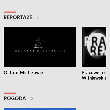
REPORTAŻE
Ostatni Mistrzowie
Pracownia re
Wiśniewskieg
POGODA