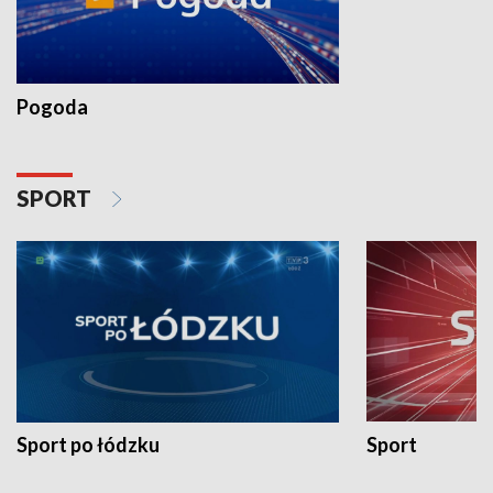
Pogoda
SPORT
Sport po łódzku
Sport