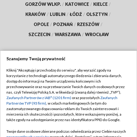
GORZÓW WLKP.
/
KATOWICE
/
KIELCE
/
KRAKÓW
/
LUBLIN
/
ŁÓDŹ
/
OLSZTYN
/
OPOLE
/
POZNAŃ
/
RZESZÓW
/
SZCZECIN
/
WARSZAWA
/
WROCŁAW
Szanujemy Twoją prywatność
Dołącz do nas:
Kliknij "Akceptuję i przechodzę do serwisu", aby wyrazić zgody na
korzystanie z technologii automatycznego śledzenia i zbierania danych,
TVP
dostęp do informacji na Twoim urządzeniu końcowym i ich
Abonament TVP
przechowywanie oraz na przetwarzanie Twoich danych osobowych przez
Regulamin TVP
nas, czyli Telewizję Polską S.A. w likwidacji (zwaną dalej również „TVP”),
Emisja w TVP
Zaufanych Partnerów z IAB* (1201 firm)
oraz pozostałych
Zaufanych
Polityka prywatności
Partnerów TVP (93 firm)
, w celach marketingowych (w tym do
Centrum informacji TVP
Moje zgody
zautomatyzowanego dopasowania reklam do Twoich zainteresowań i
mierzenia ich skuteczności) i pozostałych, które wskazujemy poniżej, a
Naziemna Telewizja Cyfrowa
Pomoc
także zgody na udostępnianie przez nas identyfikatora PPID do Google.
Sklep TVP
Biuro reklamy
Twoje dane osobowe zbierane podczas odwiedzania przez Ciebie naszych
Rada Programowa
poszczególnych serwisów
zwanych dalej „Portalem”, w tym informacje