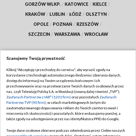
GORZÓW WLKP.
/
KATOWICE
/
KIELCE
/
KRAKÓW
/
LUBLIN
/
ŁÓDŹ
/
OLSZTYN
/
OPOLE
/
POZNAŃ
/
RZESZÓW
/
SZCZECIN
/
WARSZAWA
/
WROCŁAW
Szanujemy Twoją prywatność
Dołącz do nas:
Kliknij "Akceptuję i przechodzę do serwisu", aby wyrazić zgody na
korzystanie z technologii automatycznego śledzenia i zbierania danych,
TVP
dostęp do informacji na Twoim urządzeniu końcowym i ich
Abonament TVP
przechowywanie oraz na przetwarzanie Twoich danych osobowych przez
Regulamin TVP
nas, czyli Telewizję Polską S.A. w likwidacji (zwaną dalej również „TVP”),
Emisja w TVP
Zaufanych Partnerów z IAB* (1201 firm)
oraz pozostałych
Zaufanych
Polityka prywatności
Partnerów TVP (93 firm)
, w celach marketingowych (w tym do
Centrum informacji TVP
Moje zgody
zautomatyzowanego dopasowania reklam do Twoich zainteresowań i
mierzenia ich skuteczności) i pozostałych, które wskazujemy poniżej, a
Naziemna Telewizja Cyfrowa
Pomoc
także zgody na udostępnianie przez nas identyfikatora PPID do Google.
Sklep TVP
Biuro reklamy
Twoje dane osobowe zbierane podczas odwiedzania przez Ciebie naszych
Rada Programowa
poszczególnych serwisów
zwanych dalej „Portalem”, w tym informacje