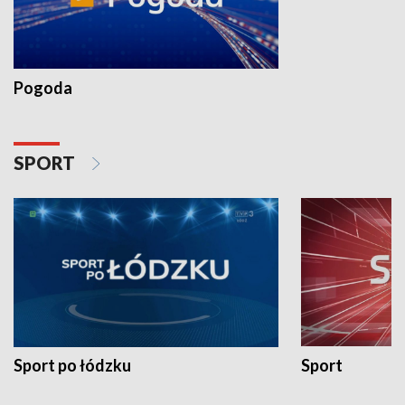
Pogoda
SPORT
Sport po łódzku
Sport