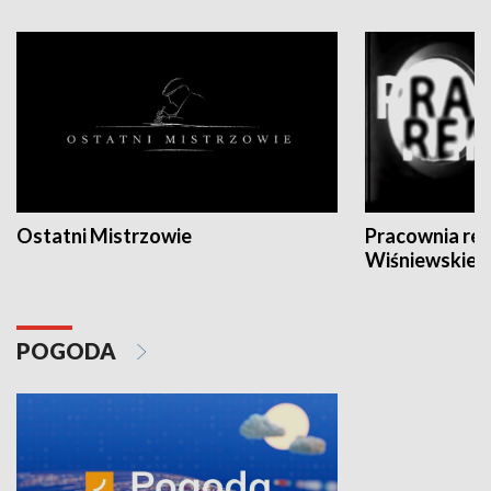
Ostatni Mistrzowie
Pracownia re
Wiśniewskieg
POGODA