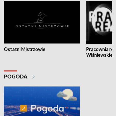
Ostatni Mistrzowie
Pracownia re
Wiśniewskieg
POGODA