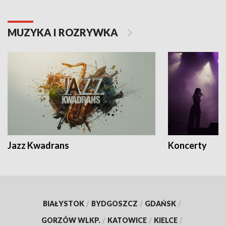
MUZYKA I ROZRYWKA
Jazz Kwadrans
Koncerty
BIAŁYSTOK
/
BYDGOSZCZ
/
GDAŃSK
/
GORZÓW WLKP.
/
KATOWICE
/
KIELCE
/