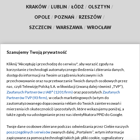
KRAKÓW
/
LUBLIN
/
ŁÓDŹ
/
OLSZTYN
/
OPOLE
/
POZNAŃ
/
RZESZÓW
/
SZCZECIN
/
WARSZAWA
/
WROCŁAW
Szanujemy Twoją prywatność
Dołącz do nas:
Kliknij "Akceptuję i przechodzę do serwisu", aby wyrazić zgody na
korzystanie z technologii automatycznego śledzenia i zbierania danych,
TVP
dostęp do informacji na Twoim urządzeniu końcowym i ich
Abonament TVP
przechowywanie oraz na przetwarzanie Twoich danych osobowych przez
Regulamin TVP
nas, czyli Telewizję Polską S.A. w likwidacji (zwaną dalej również „TVP”),
Emisja w TVP
Zaufanych Partnerów z IAB* (1201 firm)
oraz pozostałych
Zaufanych
Polityka prywatności
Partnerów TVP (93 firm)
, w celach marketingowych (w tym do
Centrum informacji TVP
Moje zgody
zautomatyzowanego dopasowania reklam do Twoich zainteresowań i
mierzenia ich skuteczności) i pozostałych, które wskazujemy poniżej, a
Naziemna Telewizja Cyfrowa
Pomoc
także zgody na udostępnianie przez nas identyfikatora PPID do Google.
Sklep TVP
Biuro reklamy
Twoje dane osobowe zbierane podczas odwiedzania przez Ciebie naszych
Rada Programowa
poszczególnych serwisów
zwanych dalej „Portalem”, w tym informacje
Kontakt
zapisywane za pomocą technologii takich jak: pliki cookie, sygnalizatory