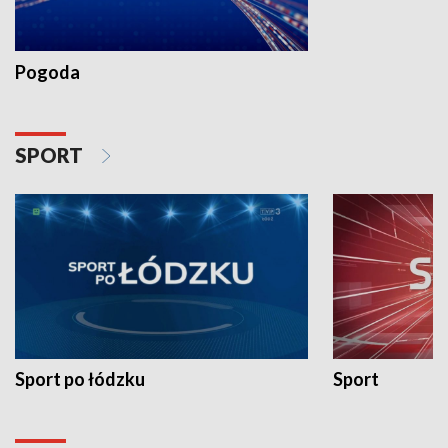
Pogoda
SPORT
Sport po łódzku
Sport