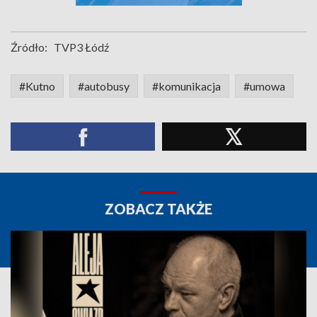
Źródło:
TVP3 Łódź
#Kutno
#autobusy
#komunikacja
#umowa
ZOBACZ TAKŻE