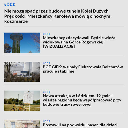
ŁÓDŹ
Nie mogą spać przez budowę tunelu Kolei Dużych
Prędkości. Mieszkańcy Karolewa mówią o nocnym
koszmarze
ŁÓDŹ
Mieszkańcy zdecydowali. Będzie wieża
widokowa na Górce Rogowskiej
[WIZUALIZACJE]
ŁÓDŹ
PGE GiEK: w upały Elektrownia Bełchatów
pracuje stabilnie
ŁÓDŹ
Nowa atrakcja w Łódzkiem. 19 gmin i
władze regionu będą współpracować przy
budowie trasy rowerowej
ŁÓDŹ
Postawili na podwórku basen dla dzieci.