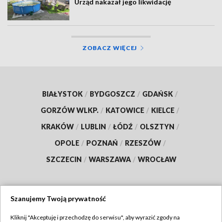
Urząd nakazał jego likwidację
ZOBACZ WIĘCEJ
BIAŁYSTOK
/
BYDGOSZCZ
/
GDAŃSK
/
GORZÓW WLKP.
/
KATOWICE
/
KIELCE
/
KRAKÓW
/
LUBLIN
/
ŁÓDŹ
/
OLSZTYN
/
OPOLE
/
POZNAŃ
/
RZESZÓW
/
SZCZECIN
/
WARSZAWA
/
WROCŁAW
Szanujemy Twoją prywatność
Dołącz do nas:
Kliknij "Akceptuję i przechodzę do serwisu", aby wyrazić zgody na