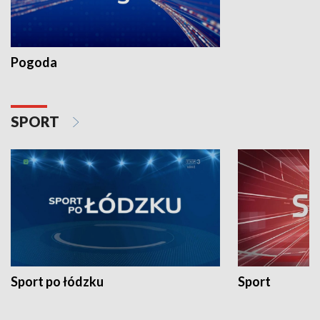
Pogoda
SPORT
Sport po łódzku
Sport