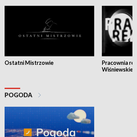
Ostatni Mistrzowie
Pracownia re
Wiśniewskieg
POGODA