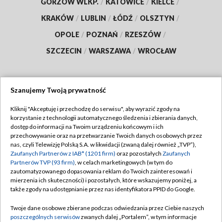
GORZÓW WLKP.
/
KATOWICE
/
KIELCE
/
KRAKÓW
/
LUBLIN
/
ŁÓDŹ
/
OLSZTYN
/
OPOLE
/
POZNAŃ
/
RZESZÓW
/
SZCZECIN
/
WARSZAWA
/
WROCŁAW
Szanujemy Twoją prywatność
Dołącz do nas:
Kliknij "Akceptuję i przechodzę do serwisu", aby wyrazić zgody na
korzystanie z technologii automatycznego śledzenia i zbierania danych,
TVP
dostęp do informacji na Twoim urządzeniu końcowym i ich
Abonament TVP
przechowywanie oraz na przetwarzanie Twoich danych osobowych przez
Regulamin TVP
nas, czyli Telewizję Polską S.A. w likwidacji (zwaną dalej również „TVP”),
Emisja w TVP
Zaufanych Partnerów z IAB* (1201 firm)
oraz pozostałych
Zaufanych
Polityka prywatności
Partnerów TVP (93 firm)
, w celach marketingowych (w tym do
Centrum informacji TVP
Moje zgody
zautomatyzowanego dopasowania reklam do Twoich zainteresowań i
mierzenia ich skuteczności) i pozostałych, które wskazujemy poniżej, a
Naziemna Telewizja Cyfrowa
Pomoc
także zgody na udostępnianie przez nas identyfikatora PPID do Google.
Sklep TVP
Biuro reklamy
Twoje dane osobowe zbierane podczas odwiedzania przez Ciebie naszych
Rada Programowa
poszczególnych serwisów
zwanych dalej „Portalem”, w tym informacje
Kontakt