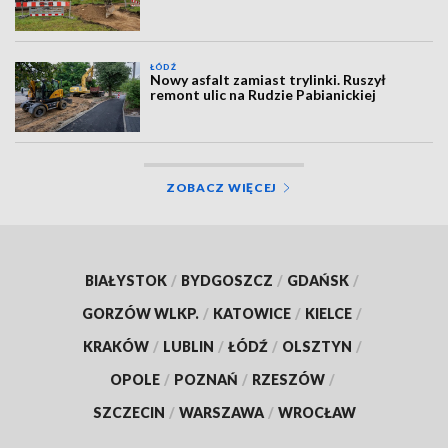
ŁÓDŹ
Nowy asfalt zamiast trylinki. Ruszył
remont ulic na Rudzie Pabianickiej
ZOBACZ WIĘCEJ
BIAŁYSTOK
/
BYDGOSZCZ
/
GDAŃSK
/
GORZÓW WLKP.
/
KATOWICE
/
KIELCE
/
KRAKÓW
/
LUBLIN
/
ŁÓDŹ
/
OLSZTYN
/
OPOLE
/
POZNAŃ
/
RZESZÓW
/
SZCZECIN
/
WARSZAWA
/
WROCŁAW