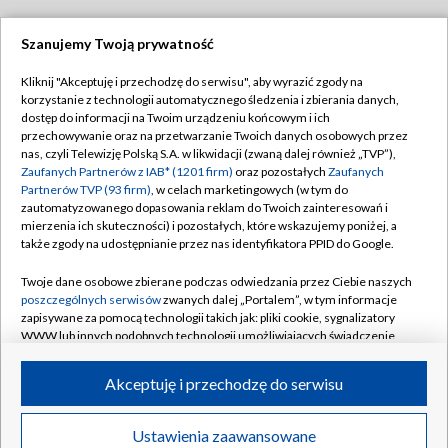
Szanujemy Twoją prywatność
Dołącz do nas:
Kliknij "Akceptuję i przechodzę do serwisu", aby wyrazić zgody na
korzystanie z technologii automatycznego śledzenia i zbierania danych,
TVP
dostęp do informacji na Twoim urządzeniu końcowym i ich
Abonament TVP
przechowywanie oraz na przetwarzanie Twoich danych osobowych przez
Regulamin TVP
nas, czyli Telewizję Polską S.A. w likwidacji (zwaną dalej również „TVP”),
Emisja w TVP
Zaufanych Partnerów z IAB* (1201 firm)
oraz pozostałych
Zaufanych
Polityka prywatności
Partnerów TVP (93 firm)
, w celach marketingowych (w tym do
Centrum informacji TVP
Moje zgody
zautomatyzowanego dopasowania reklam do Twoich zainteresowań i
mierzenia ich skuteczności) i pozostałych, które wskazujemy poniżej, a
Naziemna Telewizja Cyfrowa
Pomoc
także zgody na udostępnianie przez nas identyfikatora PPID do Google.
Sklep TVP
Biuro reklamy
Twoje dane osobowe zbierane podczas odwiedzania przez Ciebie naszych
Rada Programowa
poszczególnych serwisów
zwanych dalej „Portalem”, w tym informacje
Kontakt
zapisywane za pomocą technologii takich jak: pliki cookie, sygnalizatory
System NOS
WWW lub innych podobnych technologii umożliwiających świadczenie
dopasowanych i bezpiecznych usług, personalizację treści oraz reklam,
Informacje o nadawcy
Kanały
udostępnianie funkcji mediów społecznościowych oraz analizowanie
Akceptuję i przechodzę do serwisu
ruchu w Internecie.
Program dla prasy
©2026 Telewizja Polska S.A. w likwidacji
Biuro Reklamy
Twoje dane osobowe zbierane podczas odwiedzania przez Ciebie
Ustawienia zaawansowane
poszczególnych serwisów
na Portalu, takie jak adresy IP, identyfikatory