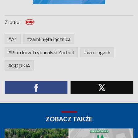
Źródło:
#A1
#zamknięta łącznica
#Piotrków Trybunalski Zachód
#na drogach
#GDDKiA
ZOBACZ TAKŻE