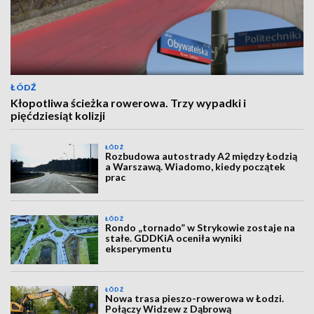
ŁÓDŹ
Kłopotliwa ścieżka rowerowa. Trzy wypadki i
pięćdziesiąt kolizji
ŁÓDŹ
Rozbudowa autostrady A2 między Łodzią
a Warszawą. Wiadomo, kiedy początek
prac
ŁÓDŹ
Rondo „tornado” w Strykowie zostaje na
stałe. GDDKiA oceniła wyniki
eksperymentu
ŁÓDŹ
Nowa trasa pieszo-rowerowa w Łodzi.
Połączy Widzew z Dąbrową