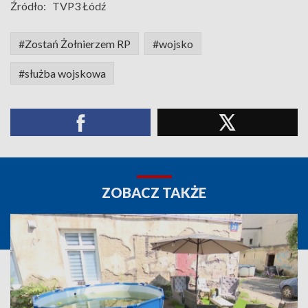
Źródło:
TVP3 Łódź
#Zostań Żołnierzem RP
#wojsko
#służba wojskowa
ZOBACZ TAKŻE