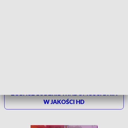
TRENINGI Z WOJSKIEM
Kolejne trening z wojskiem w najbliższą sobotę i 26
listopada w Tomaszowie Mazowieckim, a także 5
listopada w Sieradzu.
Chętni mogą się zgłaszać w
jednostkach - najpóźniej dzień przed treningiem do godziny
13.00.
ZOBACZ ŁÓDZKIE WIADOMOŚCI DNIA
W JAKOŚCI HD