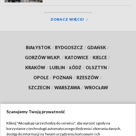
ZOBACZ WIĘCEJ
BIAŁYSTOK
/
BYDGOSZCZ
/
GDAŃSK
/
GORZÓW WLKP.
/
KATOWICE
/
KIELCE
/
KRAKÓW
/
LUBLIN
/
ŁÓDŹ
/
OLSZTYN
/
OPOLE
/
POZNAŃ
/
RZESZÓW
/
SZCZECIN
/
WARSZAWA
/
WROCŁAW
Szanujemy Twoją prywatność
Dołącz do nas:
Kliknij "Akceptuję i przechodzę do serwisu", aby wyrazić zgody na
korzystanie z technologii automatycznego śledzenia i zbierania danych,
TVP
dostęp do informacji na Twoim urządzeniu końcowym i ich