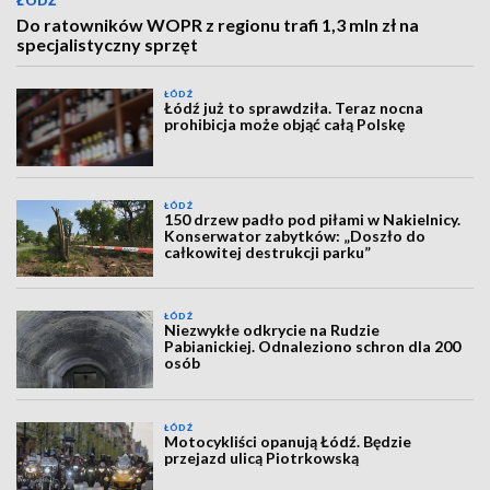
ŁÓDŹ
Do ratowników WOPR z regionu trafi 1,3 mln zł na
specjalistyczny sprzęt
ŁÓDŹ
Łódź już to sprawdziła. Teraz nocna
prohibicja może objąć całą Polskę
ŁÓDŹ
150 drzew padło pod piłami w Nakielnicy.
Konserwator zabytków: „Doszło do
całkowitej destrukcji parku”
ŁÓDŹ
Niezwykłe odkrycie na Rudzie
Pabianickiej. Odnaleziono schron dla 200
osób
ŁÓDŹ
Motocykliści opanują Łódź. Będzie
przejazd ulicą Piotrkowską