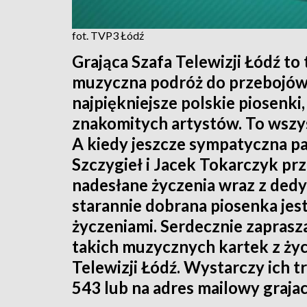
fot. TVP3 Łódź
Grająca Szafa Telewizji Łódź to
muzyczna podróż do przebojów z
najpiękniejsze polskie piosenk
znakomitych artystów. To wszy
A kiedy jeszcze sympatyczna p
Szczygieł i Jacek Tokarczyk prz
nadesłane życzenia wraz z ded
starannie dobrana piosenka jes
życzeniami. Serdecznie zapras
takich muzycznych kartek z życ
Telewizji Łódź. Wystarczy ich 
543 lub na adres mailowy graja