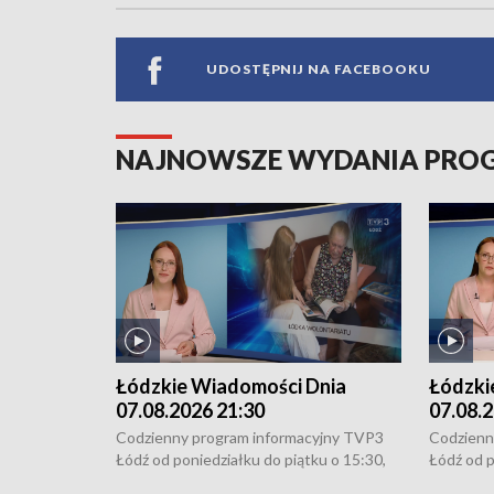
UDOSTĘPNIJ NA FACEBOOKU
NAJNOWSZE WYDANIA PR
Łódzkie Wiadomości Dnia
Łódzki
07.08.2026 21:30
07.08.2
Codzienny program informacyjny TVP3
Codzienn
Łódź od poniedziałku do piątku o 15:30,
Łódź od p
16:30, 18:30 i 21:30. W weekendy o
16:30, 18