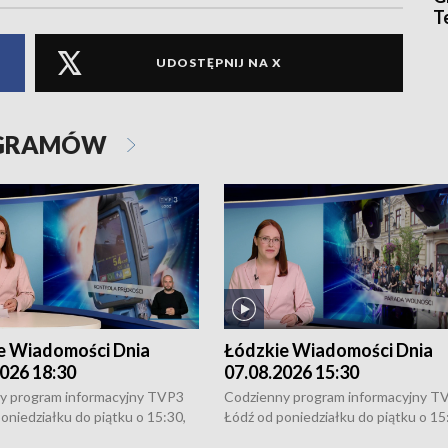
T
UDOSTĘPNIJ NA X
OGRAMÓW
e Wiadomości Dnia
Łódzkie Wiadomości Dnia
026 18:30
07.08.2026 15:30
y program informacyjny TVP3
Codzienny program informacyjny T
oniedziałku do piątku o 15:30,
Łódź od poniedziałku do piątku o 15
:30 i 21:30. W weekendy o
16:30, 18:30 i 21:30. W weekendy o