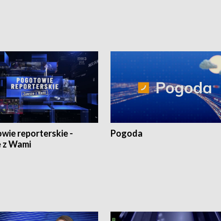
1:30.
18:30 i 21:30.
wie reporterskie -
Pogoda
 z Wami