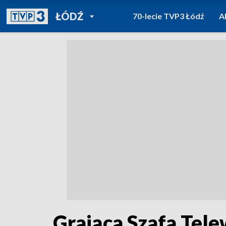
POWRÓT DO
ŁÓDŹ
70-lecie TVP3 Łódź
A
TVP REGIONY
Grająca Szafa Tele