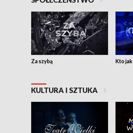
Za szybą
Kto jak 
KULTURA I SZTUKA