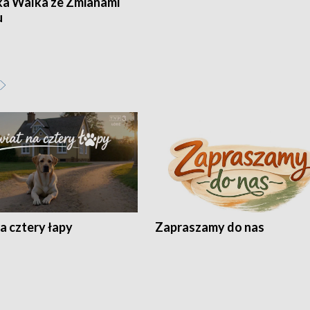
ka Walka ze Zmianami
u
a cztery łapy
Zapraszamy do nas