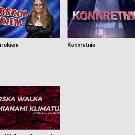
m okiem
Konkretnie