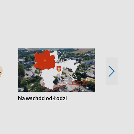
Na wschód od Łodzi
Zimowe szal
Polski