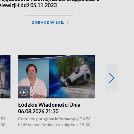
elewizji Łódź 05.11.2023
ZOBACZ WIĘCEJ
Łódzkie Wiadomości Dnia
Łódzkie Wia
06.08.2026 21:30
06.08.2026 1
VP3
Codzienny program informacyjny TVP3
Codzienny progr
:30,
Łódź od poniedziałku do piątku o 15:30,
Łódź od poniedzi
16:30, 18:30 i 21:30. W weekendy o
16:30, 18:30 i 2