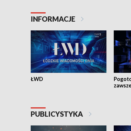
18:30 i 21:30.
18:30 i 2
INFORMACJE
ŁWD
Pogoto
zawsze
PUBLICYSTYKA