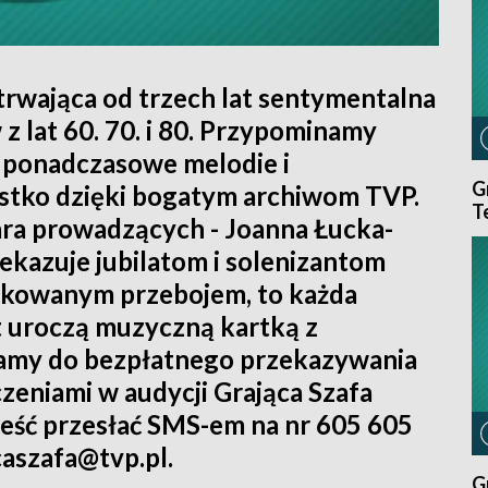
 trwająca od trzech lat sentymentalna
 lat 60. 70. i 80. Przypominamy
i, ponadczasowe melodie i
G
stko dzięki bogatym archiwom TVP.
T
ara prowadzących - Joanna Łucka-
ekazuje jubilatom i solenizantom
ykowanym przebojem, to każda
t uroczą muzyczną kartką z
zamy do bezpłatnego przekazywania
zeniami w audycji Grająca Szafa
treść przesłać SMS-em na nr 605 605
caszafa@tvp.pl.
G