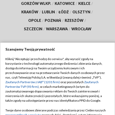
GORZÓW WLKP.
/
KATOWICE
/
KIELCE
/
KRAKÓW
/
LUBLIN
/
ŁÓDŹ
/
OLSZTYN
/
OPOLE
/
POZNAŃ
/
RZESZÓW
/
SZCZECIN
/
WARSZAWA
/
WROCŁAW
Szanujemy Twoją prywatność
Dołącz do nas:
Kliknij "Akceptuję i przechodzę do serwisu", aby wyrazić zgody na
korzystanie z technologii automatycznego śledzenia i zbierania danych,
TVP
dostęp do informacji na Twoim urządzeniu końcowym i ich
Abonament TVP
przechowywanie oraz na przetwarzanie Twoich danych osobowych przez
Regulamin TVP
nas, czyli Telewizję Polską S.A. w likwidacji (zwaną dalej również „TVP”),
Emisja w TVP
Zaufanych Partnerów z IAB* (1201 firm)
oraz pozostałych
Zaufanych
Polityka prywatności
Partnerów TVP (93 firm)
, w celach marketingowych (w tym do
Centrum informacji TVP
Moje zgody
zautomatyzowanego dopasowania reklam do Twoich zainteresowań i
mierzenia ich skuteczności) i pozostałych, które wskazujemy poniżej, a
Naziemna Telewizja Cyfrowa
Pomoc
także zgody na udostępnianie przez nas identyfikatora PPID do Google.
Sklep TVP
Biuro reklamy
Twoje dane osobowe zbierane podczas odwiedzania przez Ciebie naszych
Rada Programowa
poszczególnych serwisów
zwanych dalej „Portalem”, w tym informacje