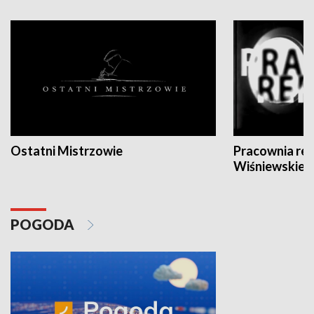
Ostatni Mistrzowie
Pracownia re
Wiśniewskieg
POGODA