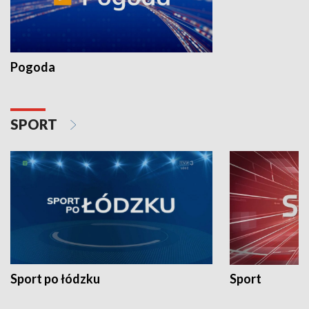
Pogoda
SPORT
Sport po łódzku
Sport