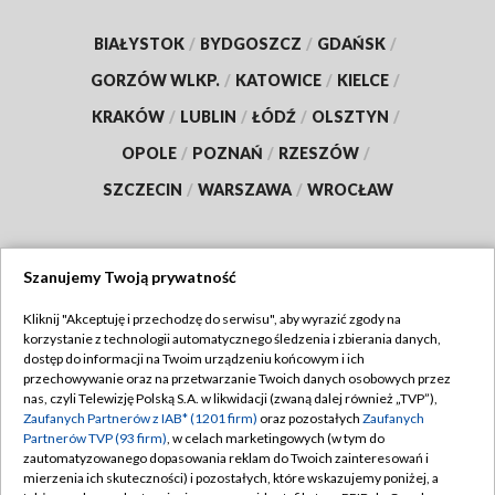
BIAŁYSTOK
/
BYDGOSZCZ
/
GDAŃSK
/
GORZÓW WLKP.
/
KATOWICE
/
KIELCE
/
KRAKÓW
/
LUBLIN
/
ŁÓDŹ
/
OLSZTYN
/
OPOLE
/
POZNAŃ
/
RZESZÓW
/
SZCZECIN
/
WARSZAWA
/
WROCŁAW
Szanujemy Twoją prywatność
Dołącz do nas:
Kliknij "Akceptuję i przechodzę do serwisu", aby wyrazić zgody na
korzystanie z technologii automatycznego śledzenia i zbierania danych,
TVP
dostęp do informacji na Twoim urządzeniu końcowym i ich
Abonament TVP
przechowywanie oraz na przetwarzanie Twoich danych osobowych przez
Regulamin TVP
nas, czyli Telewizję Polską S.A. w likwidacji (zwaną dalej również „TVP”),
Emisja w TVP
Zaufanych Partnerów z IAB* (1201 firm)
oraz pozostałych
Zaufanych
Polityka prywatności
Partnerów TVP (93 firm)
, w celach marketingowych (w tym do
Centrum informacji TVP
Moje zgody
zautomatyzowanego dopasowania reklam do Twoich zainteresowań i
mierzenia ich skuteczności) i pozostałych, które wskazujemy poniżej, a
Naziemna Telewizja Cyfrowa
Pomoc