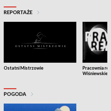
REPORTAŻE
Ostatni Mistrzowie
Pracownia re
Wiśniewskieg
POGODA