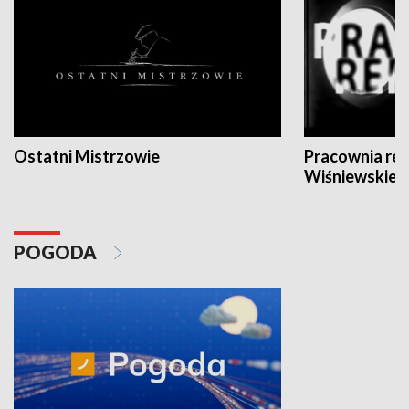
Ostatni Mistrzowie
Pracownia re
Wiśniewskieg
POGODA