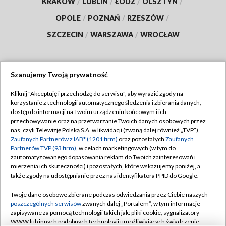
KRAKÓW
/
LUBLIN
/
ŁÓDŹ
/
OLSZTYN
/
OPOLE
/
POZNAŃ
/
RZESZÓW
/
SZCZECIN
/
WARSZAWA
/
WROCŁAW
Szanujemy Twoją prywatność
Dołącz do nas:
Kliknij "Akceptuję i przechodzę do serwisu", aby wyrazić zgody na
korzystanie z technologii automatycznego śledzenia i zbierania danych,
TVP
dostęp do informacji na Twoim urządzeniu końcowym i ich
Abonament TVP
przechowywanie oraz na przetwarzanie Twoich danych osobowych przez
Regulamin TVP
nas, czyli Telewizję Polską S.A. w likwidacji (zwaną dalej również „TVP”),
Emisja w TVP
Zaufanych Partnerów z IAB* (1201 firm)
oraz pozostałych
Zaufanych
Polityka prywatności
Partnerów TVP (93 firm)
, w celach marketingowych (w tym do
Centrum informacji TVP
Moje zgody
zautomatyzowanego dopasowania reklam do Twoich zainteresowań i
mierzenia ich skuteczności) i pozostałych, które wskazujemy poniżej, a
Naziemna Telewizja Cyfrowa
Pomoc
także zgody na udostępnianie przez nas identyfikatora PPID do Google.
Sklep TVP
Biuro reklamy
Twoje dane osobowe zbierane podczas odwiedzania przez Ciebie naszych
Rada Programowa
poszczególnych serwisów
zwanych dalej „Portalem”, w tym informacje
Kontakt
zapisywane za pomocą technologii takich jak: pliki cookie, sygnalizatory
System NOS
WWW lub innych podobnych technologii umożliwiających świadczenie