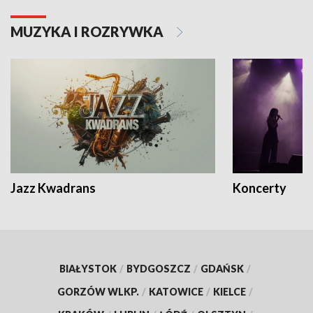
MUZYKA I ROZRYWKA
Jazz Kwadrans
Koncerty
BIAŁYSTOK
/
BYDGOSZCZ
/
GDAŃSK
/
GORZÓW WLKP.
/
KATOWICE
/
KIELCE
/