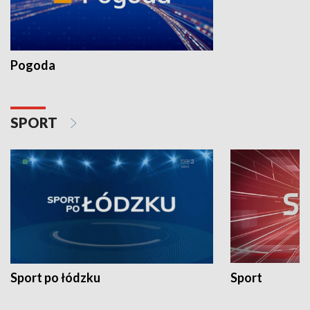
Pogoda
SPORT
Sport po łódzku
Sport