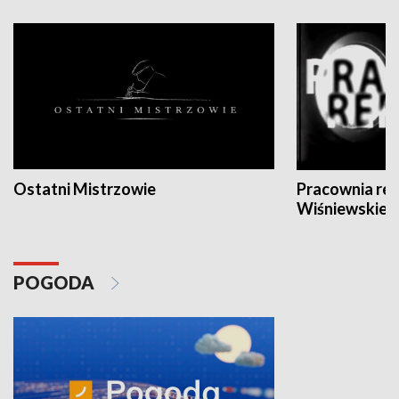
Ostatni Mistrzowie
Pracownia re
Wiśniewskieg
POGODA