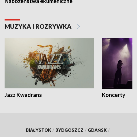
Nabożeństwa ekumeniczne
MUZYKA I ROZRYWKA
Jazz Kwadrans
Koncerty
BIAŁYSTOK
/
BYDGOSZCZ
/
GDAŃSK
/