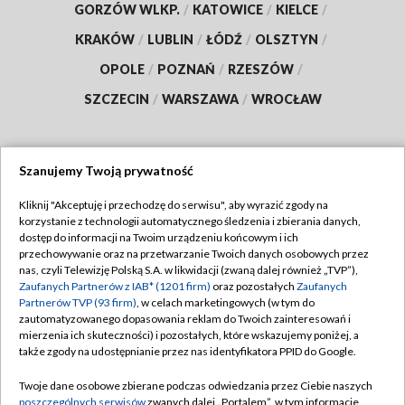
GORZÓW WLKP.
/
KATOWICE
/
KIELCE
/
KRAKÓW
/
LUBLIN
/
ŁÓDŹ
/
OLSZTYN
/
OPOLE
/
POZNAŃ
/
RZESZÓW
/
SZCZECIN
/
WARSZAWA
/
WROCŁAW
Szanujemy Twoją prywatność
Dołącz do nas:
Kliknij "Akceptuję i przechodzę do serwisu", aby wyrazić zgody na
korzystanie z technologii automatycznego śledzenia i zbierania danych,
TVP
dostęp do informacji na Twoim urządzeniu końcowym i ich
Abonament TVP
przechowywanie oraz na przetwarzanie Twoich danych osobowych przez
Regulamin TVP
nas, czyli Telewizję Polską S.A. w likwidacji (zwaną dalej również „TVP”),
Emisja w TVP
Zaufanych Partnerów z IAB* (1201 firm)
oraz pozostałych
Zaufanych
Polityka prywatności
Partnerów TVP (93 firm)
, w celach marketingowych (w tym do
Centrum informacji TVP
Moje zgody
zautomatyzowanego dopasowania reklam do Twoich zainteresowań i
mierzenia ich skuteczności) i pozostałych, które wskazujemy poniżej, a
Naziemna Telewizja Cyfrowa
Pomoc
także zgody na udostępnianie przez nas identyfikatora PPID do Google.
Sklep TVP
Biuro reklamy
Twoje dane osobowe zbierane podczas odwiedzania przez Ciebie naszych
Rada Programowa
poszczególnych serwisów
zwanych dalej „Portalem”, w tym informacje
Kontakt