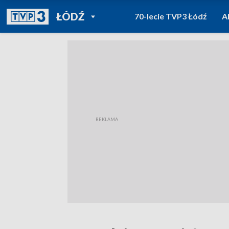
POWRÓT DO
ŁÓDŹ
70-lecie TVP3 Łódź
A
TVP REGIONY