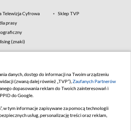
 Telewizja Cyfrowa
Sklep TVP
la prasy
tograficzny
sing (znaki)
klamy
Kontakt
rania danych, dostęp do informacji na Twoim urządzeniu
idacji (zwaną dalej również „TVP”),
Zaufanych Partnerów
anego dopasowania reklam do Twoich zainteresowań i
a PPID do Google.
”, w tym informacje zapisywane za pomocą technologii
zpiecznych usług, personalizację treści oraz reklam,