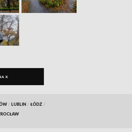
NA X
KÓW
/
LUBLIN
/
ŁÓDŹ
/
ROCŁAW