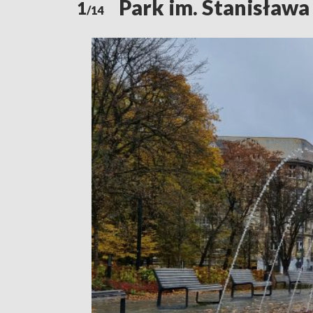
Park im. Stanisława
1
/14