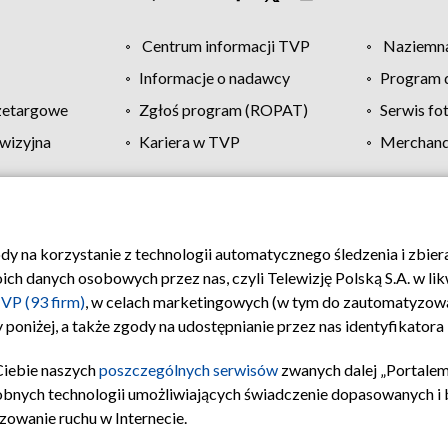
Centrum informacji TVP
Naziemna
Informacje o nadawcy
Program d
zetargowe
Zgłoś program (ROPAT)
Serwis fo
wizyjna
Kariera w TVP
Merchandi
Polityka prywatności
Moje zgody
Pomoc
Biuro re
ody na korzystanie z technologii automatycznego śledzenia i zbie
 danych osobowych przez nas, czyli Telewizję Polską S.A. w likw
VP (93 firm)
, w celach marketingowych (w tym do zautomatyzow
 poniżej, a także zgody na udostępnianie przez nas identyfikator
Ciebie naszych
poszczególnych serwisów
zwanych dalej „Portalem
obnych technologii umożliwiających świadczenie dopasowanych i be
zowanie ruchu w Internecie.