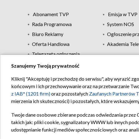
Abonament TVP
Emisja w TVP
Rada Programowa
System NOS
Biuro Reklamy
Ogłoszenie pr
Oferta Handlowa
Akademia Tele
Telegazeta ogłoszenia
Szanujemy Twoją prywatność
Regulamin TVP
Kliknij "Akceptuję i przechodzę do serwisu", aby wyrazić zg
końcowym i ich przechowywanie oraz na przetwarzanie Twoich
z IAB* (1201 firm)
oraz pozostałych
Zaufanych Partnerów T
mierzenia ich skuteczności) i pozostałych, które wskazujemy
Twoje dane osobowe zbierane podczas odwiedzania przez 
takich jak: pliki cookie, sygnalizatory WWW lub innych pod
udostępnianie funkcji mediów społecznościowych oraz anali