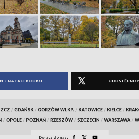
NIJ NA FACEBOOKU
UDOSTĘPNIJ 
SZCZ
/
GDAŃSK
/
GORZÓW WLKP.
/
KATOWICE
/
KIELCE
/
KRA
N
/
OPOLE
/
POZNAŃ
/
RZESZÓW
/
SZCZECIN
/
WARSZAWA
/
W
Dołącz do nas: