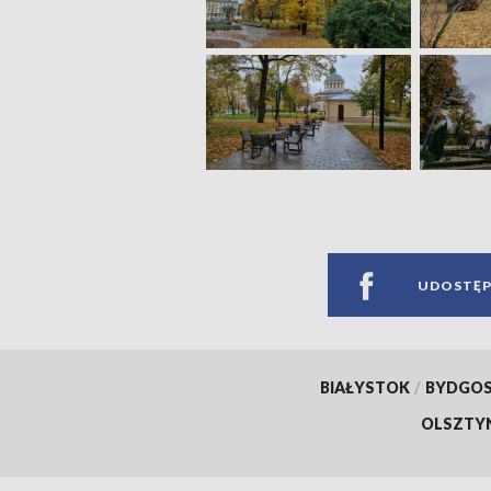
UDOSTĘP
BIAŁYSTOK
/
BYDGO
OLSZTY