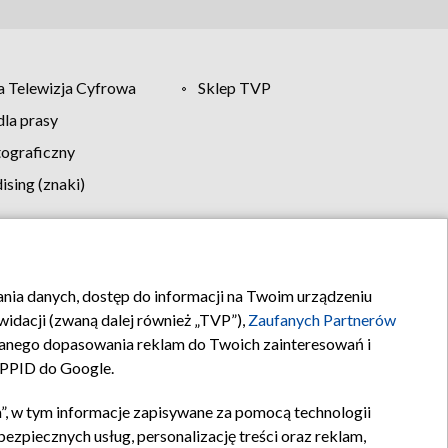
 Telewizja Cyfrowa
Sklep TVP
la prasy
tograficzny
sing (znaki)
klamy
Kontakt
rania danych, dostęp do informacji na Twoim urządzeniu
idacji (zwaną dalej również „TVP”),
Zaufanych Partnerów
anego dopasowania reklam do Twoich zainteresowań i
a PPID do Google.
”, w tym informacje zapisywane za pomocą technologii
zpiecznych usług, personalizację treści oraz reklam,