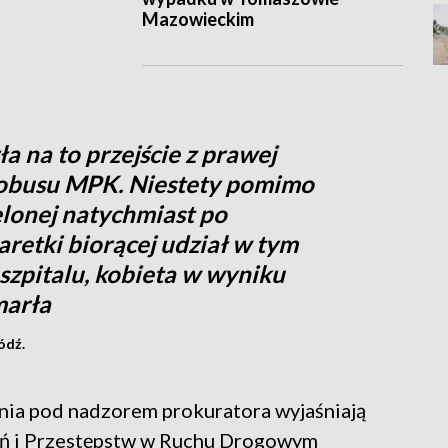
Mazowieckim
a na to przejście z prawej
utobusu MPK. Niestety pomimo
lonej natychmiast po
aretki biorącej udział w tym
 szpitalu, kobieta w wyniku
marła
ódź.
nia pod nadzorem prokuratora wyjaśniają
eń i Przestępstw w Ruchu Drogowym