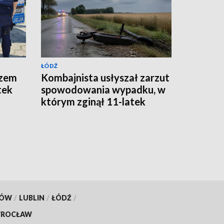
ŁÓDŹ
azem
Kombajnista usłyszał zarzut
tek
spowodowania wypadku, w
którym zginął 11-latek
KÓW
/
LUBLIN
/
ŁÓDŹ
/
ROCŁAW