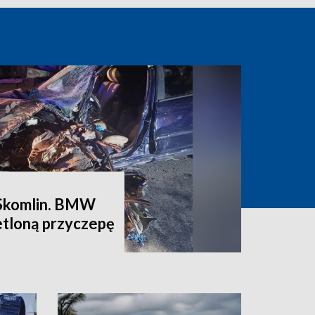
Skomlin. BMW
etloną przyczepę