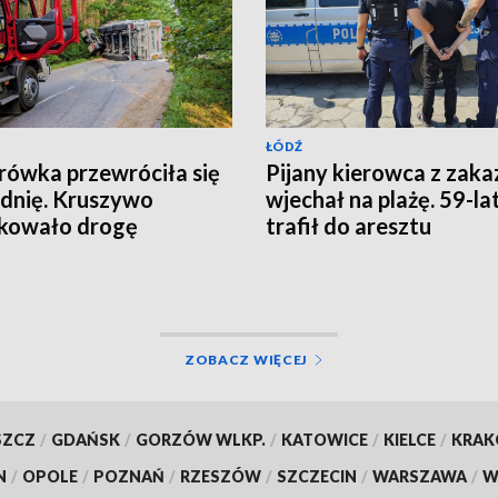
ŁÓDŹ
rówka przewróciła się
Pijany kierowca z zak
zdnię. Kruszywo
wjechał na plażę. 59-la
kowało drogę
trafił do aresztu
ZOBACZ WIĘCEJ
SZCZ
/
GDAŃSK
/
GORZÓW WLKP.
/
KATOWICE
/
KIELCE
/
KRA
N
/
OPOLE
/
POZNAŃ
/
RZESZÓW
/
SZCZECIN
/
WARSZAWA
/
W