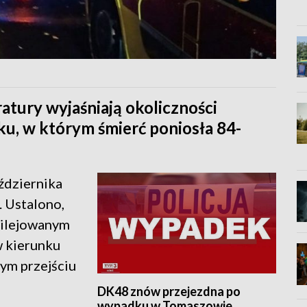
atury wyjaśniają okoliczności
u, w którym śmierć poniosła 84-
ździernika
. Ustalono,
wilejowanym
 w kierunku
ym przejściu
DK48 znów przejezdna po
wypadku w Tomaszowie