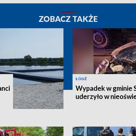
ZOBACZ TAKŻE
ŁÓDŹ
anci
Wypadek w gminie 
uderzyło w nieoświ