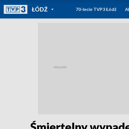
POWRÓT DO
ŁÓDŹ
70-lecie TVP3 Łódź
A
TVP REGIONY
Śmiertelny wypadek