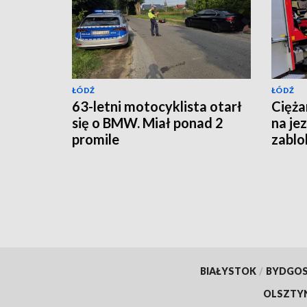
ŁÓDŹ
ŁÓDŹ
63-letni motocyklista otarł
Cięża
się o BMW. Miał ponad 2
na je
promile
zablo
BIAŁYSTOK
/
BYDGO
OLSZTY