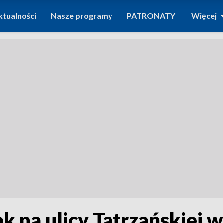
ktualności
Nasze programy
PATRONATY
Więcej
 na ulicy Tatrzańskiej 