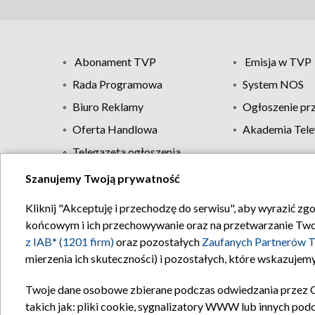
Abonament TVP
Emisja w TVP
Rada Programowa
System NOS
Biuro Reklamy
Ogłoszenie pr
Oferta Handlowa
Akademia Tele
Telegazeta ogłoszenia
Szanujemy Twoją prywatność
Regulamin TVP
Kliknij "Akceptuję i przechodzę do serwisu", aby wyrazić zg
końcowym i ich przechowywanie oraz na przetwarzanie Twoich
z IAB* (1201 firm)
oraz pozostałych
Zaufanych Partnerów T
mierzenia ich skuteczności) i pozostałych, które wskazujemy
Twoje dane osobowe zbierane podczas odwiedzania przez 
takich jak: pliki cookie, sygnalizatory WWW lub innych pod