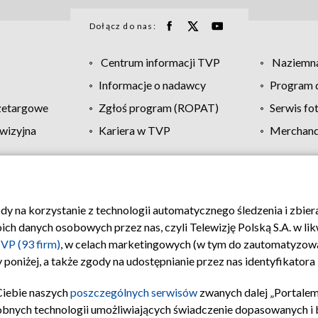
Dołącz do nas:
Centrum informacji TVP
Naziemna
Informacje o nadawcy
Program d
zetargowe
Zgłoś program (ROPAT)
Serwis fo
wizyjna
Kariera w TVP
Merchandi
Polityka prywatności
Moje zgody
Pomoc
Biuro re
ody na korzystanie z technologii automatycznego śledzenia i zbie
 danych osobowych przez nas, czyli Telewizję Polską S.A. w likw
VP (93 firm)
, w celach marketingowych (w tym do zautomatyzow
 poniżej, a także zgody na udostępnianie przez nas identyfikator
Ciebie naszych
poszczególnych serwisów
zwanych dalej „Portalem
obnych technologii umożliwiających świadczenie dopasowanych i be