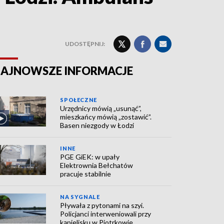
UDOSTĘPNIJ:
AJNOWSZE INFORMACJE
SPOŁECZNE
Urzędnicy mówią „usunąć”,
mieszkańcy mówią „zostawić”.
Basen niezgody w Łodzi
INNE
PGE GiEK: w upały
Elektrownia Bełchatów
pracuje stabilnie
NA SYGNALE
Pływała z pytonami na szyi.
Policjanci interweniowali przy
kąpielisku w Piotrkowie