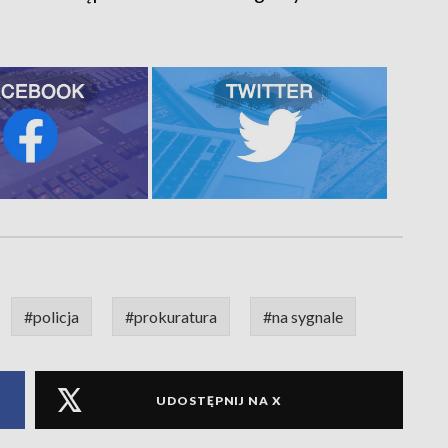
#policja
#prokuratura
#na sygnale
UDOSTĘPNIJ NA X