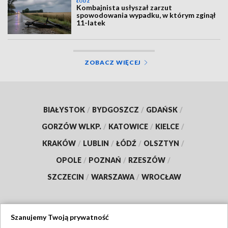
ŁÓDŹ
Kombajnista usłyszał zarzut
spowodowania wypadku, w którym zginął
11-latek
ZOBACZ WIĘCEJ
BIAŁYSTOK
/
BYDGOSZCZ
/
GDAŃSK
/
GORZÓW WLKP.
/
KATOWICE
/
KIELCE
/
KRAKÓW
/
LUBLIN
/
ŁÓDŹ
/
OLSZTYN
/
OPOLE
/
POZNAŃ
/
RZESZÓW
/
SZCZECIN
/
WARSZAWA
/
WROCŁAW
Szanujemy Twoją prywatność
Dołącz do nas: