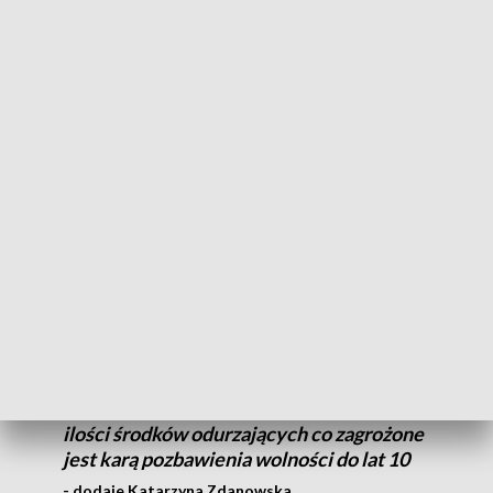
Funkcjonariusze wylegitymowali siedzącego w samochodzie
trzeciego z mężczyzn. Okazało się, że
35-letni kierujący jest
poszukiwany aż trzema listami gończymi.
W aucie ujawniono
ponad 200 gramów amfetaminy i
blisko 18 gramów marihuany.
Podejrzany przyznał, że
środki odurzające są jego własnością.
35-latek został zatrzymany, trafił do
zakładu karnego. Cała trójka usłyszała już
zarzuty, dwóch z nich 37 i 38-latek
odpowiedzą za posiadanie nowych
substancji psychoaktywnych, natomiast
35-latek odpowie za posiadanie znacznych
ilości środków odurzających co zagrożone
jest karą pozbawienia wolności do lat 10
- dodaje Katarzyna Zdanowska.