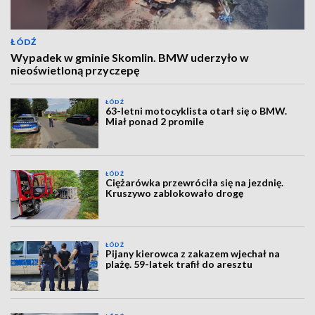
ŁÓDŹ
Wypadek w gminie Skomlin. BMW uderzyło w
nieoświetloną przyczepę
ŁÓDŹ
63-letni motocyklista otarł się o BMW.
Miał ponad 2 promile
ŁÓDŹ
Ciężarówka przewróciła się na jezdnię.
Kruszywo zablokowało drogę
ŁÓDŹ
Pijany kierowca z zakazem wjechał na
plażę. 59-latek trafił do aresztu