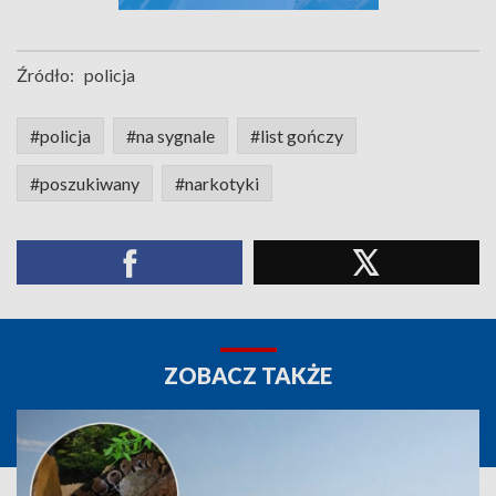
Źródło:
policja
#policja
#na sygnale
#list gończy
#poszukiwany
#narkotyki
ZOBACZ TAKŻE