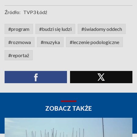
Źródło:
TVP3 Łódź
#program
#budzi się ludzi
#świadomy oddech
#rozmowa
#muzyka
#leczenie podologiczne
#reportaż
ZOBACZ TAKŻE