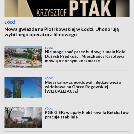
ŁÓDŹ
Nowa gwiazda na Piotrkowskiej w Łodzi. Uhonorują
wybitnego operatora filmowego
ŁÓDŹ
Nie mogą spać przez budowę tunelu Kolei
Dużych Prędkości. Mieszkańcy Karolewa
mówią o nocnym koszmarze
ŁÓDŹ
Mieszkańcy zdecydowali. Będzie wieża
widokowa na Górce Rogowskiej
[WIZUALIZACJE]
ŁÓDŹ
PGE GiEK: w upały Elektrownia Bełchatów
pracuje stabilnie