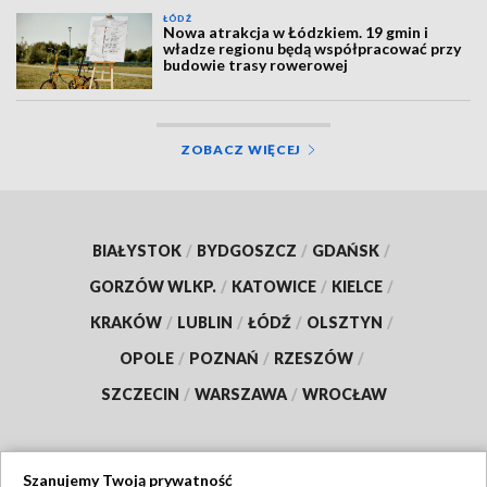
ŁÓDŹ
Nowa atrakcja w Łódzkiem. 19 gmin i
władze regionu będą współpracować przy
budowie trasy rowerowej
ZOBACZ WIĘCEJ
BIAŁYSTOK
/
BYDGOSZCZ
/
GDAŃSK
/
GORZÓW WLKP.
/
KATOWICE
/
KIELCE
/
KRAKÓW
/
LUBLIN
/
ŁÓDŹ
/
OLSZTYN
/
OPOLE
/
POZNAŃ
/
RZESZÓW
/
SZCZECIN
/
WARSZAWA
/
WROCŁAW
Szanujemy Twoją prywatność