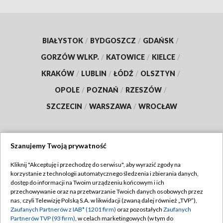
BIAŁYSTOK
/
BYDGOSZCZ
/
GDAŃSK
/
GORZÓW WLKP.
/
KATOWICE
/
KIELCE
/
KRAKÓW
/
LUBLIN
/
ŁÓDŹ
/
OLSZTYN
/
OPOLE
/
POZNAŃ
/
RZESZÓW
/
SZCZECIN
/
WARSZAWA
/
WROCŁAW
Szanujemy Twoją prywatność
Dołącz do nas:
Kliknij "Akceptuję i przechodzę do serwisu", aby wyrazić zgody na
korzystanie z technologii automatycznego śledzenia i zbierania danych,
TVP
dostęp do informacji na Twoim urządzeniu końcowym i ich
Abonament TVP
przechowywanie oraz na przetwarzanie Twoich danych osobowych przez
Regulamin TVP
nas, czyli Telewizję Polską S.A. w likwidacji (zwaną dalej również „TVP”),
Emisja w TVP
Zaufanych Partnerów z IAB* (1201 firm)
oraz pozostałych
Zaufanych
Polityka prywatności
Partnerów TVP (93 firm)
, w celach marketingowych (w tym do