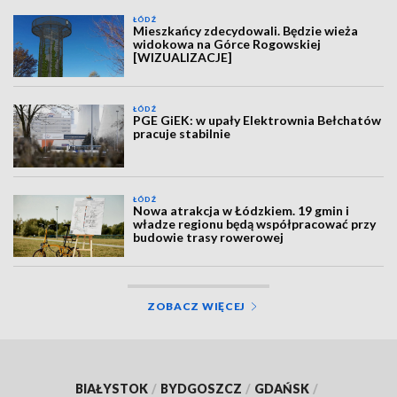
ŁÓDŹ
Mieszkańcy zdecydowali. Będzie wieża
widokowa na Górce Rogowskiej
[WIZUALIZACJE]
ŁÓDŹ
PGE GiEK: w upały Elektrownia Bełchatów
pracuje stabilnie
ŁÓDŹ
Nowa atrakcja w Łódzkiem. 19 gmin i
władze regionu będą współpracować przy
budowie trasy rowerowej
ZOBACZ WIĘCEJ
BIAŁYSTOK
/
BYDGOSZCZ
/
GDAŃSK
/