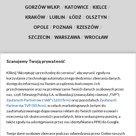
GORZÓW WLKP.
/
KATOWICE
/
KIELCE
/
KRAKÓW
/
LUBLIN
/
ŁÓDŹ
/
OLSZTYN
/
OPOLE
/
POZNAŃ
/
RZESZÓW
/
SZCZECIN
/
WARSZAWA
/
WROCŁAW
Szanujemy Twoją prywatność
Dołącz do nas:
Kliknij "Akceptuję i przechodzę do serwisu", aby wyrazić zgody na
korzystanie z technologii automatycznego śledzenia i zbierania danych,
TVP
dostęp do informacji na Twoim urządzeniu końcowym i ich
Abonament TVP
przechowywanie oraz na przetwarzanie Twoich danych osobowych przez
Regulamin TVP
nas, czyli Telewizję Polską S.A. w likwidacji (zwaną dalej również „TVP”),
Emisja w TVP
Zaufanych Partnerów z IAB* (1201 firm)
oraz pozostałych
Zaufanych
Polityka prywatności
Partnerów TVP (93 firm)
, w celach marketingowych (w tym do
Centrum informacji TVP
Moje zgody
zautomatyzowanego dopasowania reklam do Twoich zainteresowań i
mierzenia ich skuteczności) i pozostałych, które wskazujemy poniżej, a
Naziemna Telewizja Cyfrowa
Pomoc
także zgody na udostępnianie przez nas identyfikatora PPID do Google.
Sklep TVP
Biuro reklamy
Twoje dane osobowe zbierane podczas odwiedzania przez Ciebie naszych