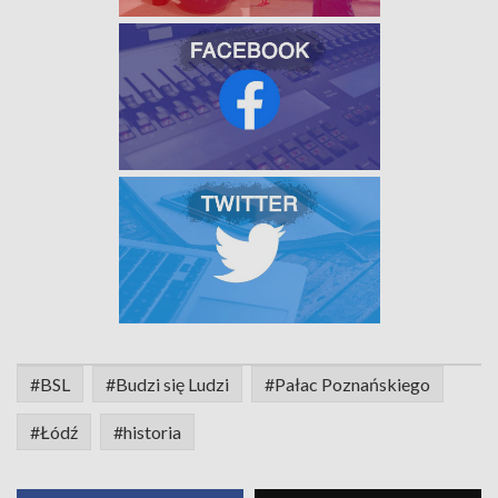
#BSL
#Budzi się Ludzi
#Pałac Poznańskiego
#Łódź
#historia