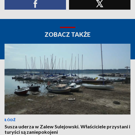
ZOBACZ TAKŻE
ŁÓDŹ
Susza uderza w Zalew Sulejowski. Właściciele przystani i
turyści są zaniepokojeni