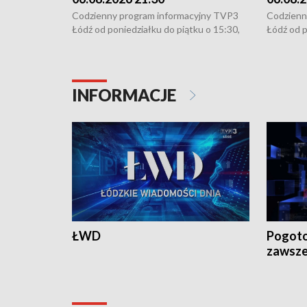
Codzienny program informacyjny TVP3
Codzienn
Łódź od poniedziałku do piątku o 15:30,
Łódź od p
16:30, 18:30 i 21:30. W weekendy o
16:30, 18
18:30 i 21:30.
18:30 i 2
INFORMACJE
ŁWD
Pogoto
zawsze