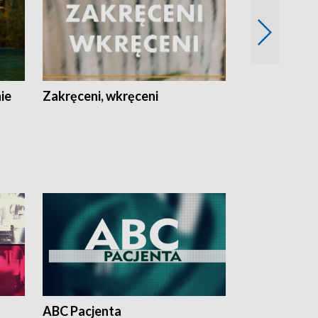
nie
Zakręceni, wkręceni
Skarby Łodzi
ABC Pacjenta