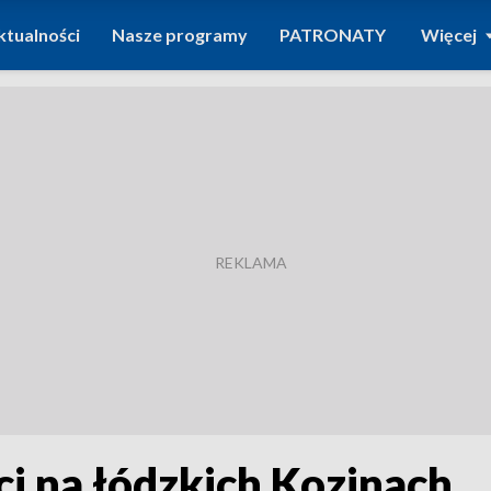
ktualności
Nasze programy
PATRONATY
Więcej
i na łódzkich Kozinach