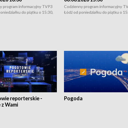
y program informacyjny TVP3
Codzienny program informacyjny T
oniedziałku do piątku o 15:30,
Łódź od poniedziałku do piątku o 15
:30 i 21:30. W weekendy o
16:30, 18:30 i 21:30. W weekendy o
1:30.
18:30 i 21:30.
wie reporterskie -
Pogoda
 z Wami