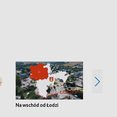
Na wschód od Łodzi
Zimowe szal
Polski