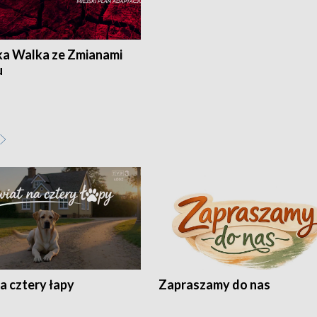
ka Walka ze Zmianami
u
a cztery łapy
Zapraszamy do nas