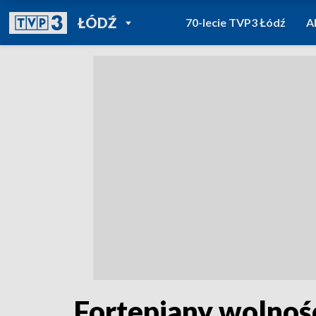
POWRÓT DO
ŁÓDŹ
70-lecie TVP3 Łódź
A
TVP REGIONY
Fortepiany wolnośc