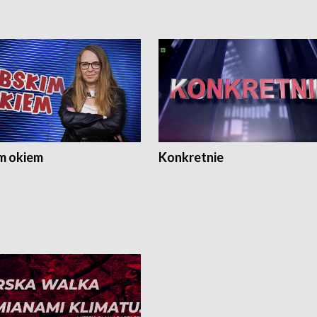
m okiem
Konkretnie