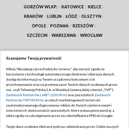
GORZÓW WLKP.
/
KATOWICE
/
KIELCE
/
KRAKÓW
/
LUBLIN
/
ŁÓDŹ
/
OLSZTYN
/
OPOLE
/
POZNAŃ
/
RZESZÓW
/
SZCZECIN
/
WARSZAWA
/
WROCŁAW
Szanujemy Twoją prywatność
Dołącz do nas:
Kliknij "Akceptuję i przechodzę do serwisu", aby wyrazić zgody na
korzystanie z technologii automatycznego śledzenia i zbierania danych,
TVP
dostęp do informacji na Twoim urządzeniu końcowym i ich
Abonament TVP
przechowywanie oraz na przetwarzanie Twoich danych osobowych przez
Regulamin TVP
nas, czyli Telewizję Polską S.A. w likwidacji (zwaną dalej również „TVP”),
Emisja w TVP
Polityka prywatności
Zaufanych Partnerów z IAB* (1201 firm)
oraz pozostałych
Zaufanych
Partnerów TVP (93 firm)
, w celach marketingowych (w tym do
Centrum informacji TVP
Moje zgody
zautomatyzowanego dopasowania reklam do Twoich zainteresowań i
mierzenia ich skuteczności) i pozostałych, które wskazujemy poniżej, a
Naziemna Telewizja Cyfrowa
Pomoc
także zgody na udostępnianie przez nas identyfikatora PPID do Google.
Sklep TVP
Biuro reklamy
Twoje dane osobowe zbierane podczas odwiedzania przez Ciebie naszych