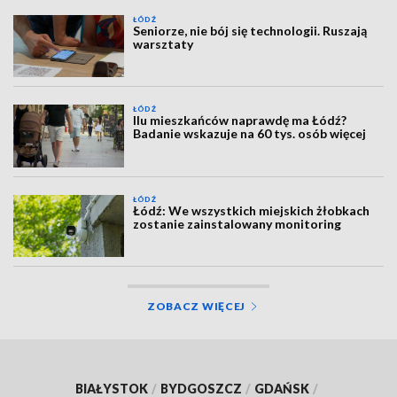
ŁÓDŹ
Seniorze, nie bój się technologii. Ruszają
warsztaty
ŁÓDŹ
Ilu mieszkańców naprawdę ma Łódź?
Badanie wskazuje na 60 tys. osób więcej
ŁÓDŹ
Łódź: We wszystkich miejskich żłobkach
zostanie zainstalowany monitoring
ZOBACZ WIĘCEJ
BIAŁYSTOK
/
BYDGOSZCZ
/
GDAŃSK
/