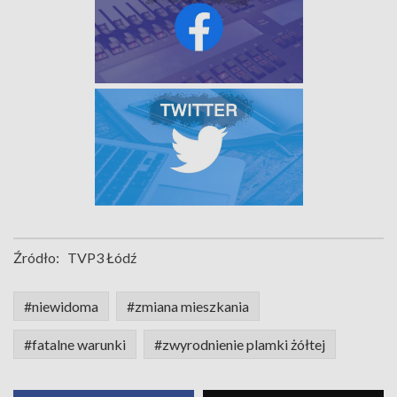
Źródło:
TVP3 Łódź
#niewidoma
#zmiana mieszkania
#fatalne warunki
#zwyrodnienie plamki żółtej