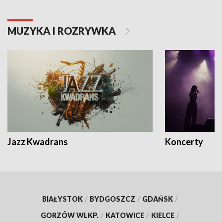
MUZYKA I ROZRYWKA
Jazz Kwadrans
Koncerty
BIAŁYSTOK
/
BYDGOSZCZ
/
GDAŃSK
/
GORZÓW WLKP.
/
KATOWICE
/
KIELCE
/