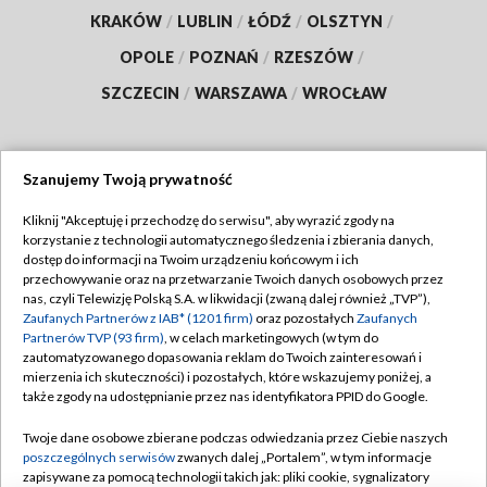
KRAKÓW
/
LUBLIN
/
ŁÓDŹ
/
OLSZTYN
/
OPOLE
/
POZNAŃ
/
RZESZÓW
/
SZCZECIN
/
WARSZAWA
/
WROCŁAW
Szanujemy Twoją prywatność
Dołącz do nas:
Kliknij "Akceptuję i przechodzę do serwisu", aby wyrazić zgody na
korzystanie z technologii automatycznego śledzenia i zbierania danych,
TVP
dostęp do informacji na Twoim urządzeniu końcowym i ich
Abonament TVP
przechowywanie oraz na przetwarzanie Twoich danych osobowych przez
Regulamin TVP
nas, czyli Telewizję Polską S.A. w likwidacji (zwaną dalej również „TVP”),
Emisja w TVP
Zaufanych Partnerów z IAB* (1201 firm)
oraz pozostałych
Zaufanych
Polityka prywatności
Partnerów TVP (93 firm)
, w celach marketingowych (w tym do
Centrum informacji TVP
Moje zgody
zautomatyzowanego dopasowania reklam do Twoich zainteresowań i
mierzenia ich skuteczności) i pozostałych, które wskazujemy poniżej, a
Naziemna Telewizja Cyfrowa
Pomoc
także zgody na udostępnianie przez nas identyfikatora PPID do Google.
Sklep TVP
Biuro reklamy
Twoje dane osobowe zbierane podczas odwiedzania przez Ciebie naszych
Rada Programowa
poszczególnych serwisów
zwanych dalej „Portalem”, w tym informacje
Kontakt
zapisywane za pomocą technologii takich jak: pliki cookie, sygnalizatory