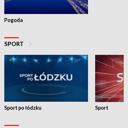
Pogoda
SPORT
Sport po łódzku
Sport