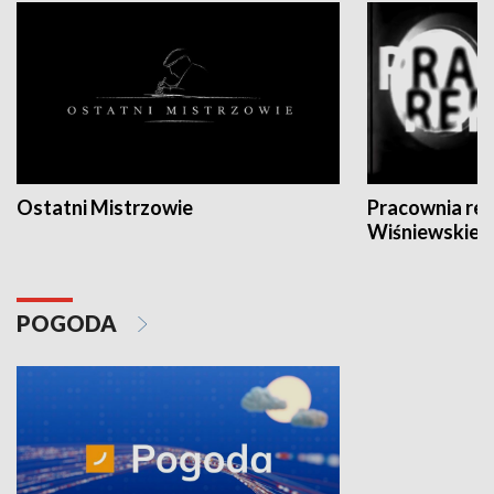
Ostatni Mistrzowie
Pracownia re
Wiśniewskieg
POGODA