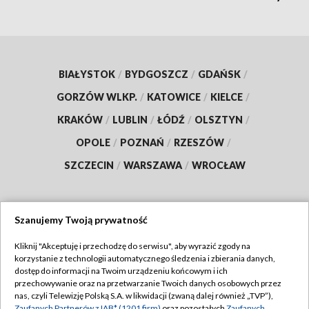
BIAŁYSTOK
/
BYDGOSZCZ
/
GDAŃSK
/
GORZÓW WLKP.
/
KATOWICE
/
KIELCE
/
KRAKÓW
/
LUBLIN
/
ŁÓDŹ
/
OLSZTYN
/
OPOLE
/
POZNAŃ
/
RZESZÓW
/
SZCZECIN
/
WARSZAWA
/
WROCŁAW
Szanujemy Twoją prywatność
Dołącz do nas:
Kliknij "Akceptuję i przechodzę do serwisu", aby wyrazić zgody na
korzystanie z technologii automatycznego śledzenia i zbierania danych,
TVP
dostęp do informacji na Twoim urządzeniu końcowym i ich
Abonament TVP
przechowywanie oraz na przetwarzanie Twoich danych osobowych przez
Regulamin TVP
nas, czyli Telewizję Polską S.A. w likwidacji (zwaną dalej również „TVP”),
Emisja w TVP
Zaufanych Partnerów z IAB* (1201 firm)
oraz pozostałych
Zaufanych