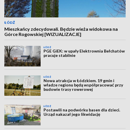
ŁÓDŹ
Mieszkańcy zdecydowali. Będzie wieża widokowa na
Górce Rogowskiej [WIZUALIZACJE]
ŁÓDŹ
PGE GiEK: w upały Elektrownia Bełchatów
pracuje stabilnie
ŁÓDŹ
Nowa atrakcja w Łódzkiem. 19 gmin i
władze regionu będą współpracować przy
budowie trasy rowerowej
ŁÓDŹ
Postawili na podwórku basen dla dzieci.
Urząd nakazał jego likwidację