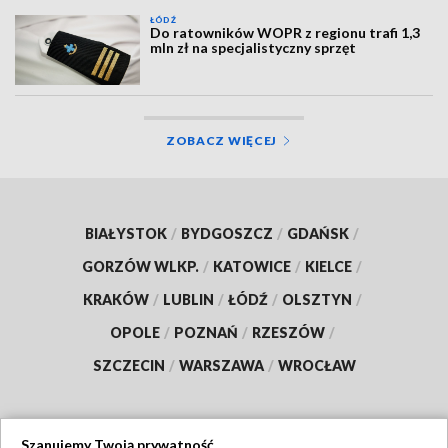
ŁÓDŹ
Do ratowników WOPR z regionu trafi 1,3
mln zł na specjalistyczny sprzęt
ZOBACZ WIĘCEJ
BIAŁYSTOK
/
BYDGOSZCZ
/
GDAŃSK
/
GORZÓW WLKP.
/
KATOWICE
/
KIELCE
/
KRAKÓW
/
LUBLIN
/
ŁÓDŹ
/
OLSZTYN
/
OPOLE
/
POZNAŃ
/
RZESZÓW
/
SZCZECIN
/
WARSZAWA
/
WROCŁAW
Szanujemy Twoją prywatność