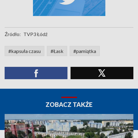
Źródło:
TVP3 Łódź
#kapsuła czasu
#Łask
#pamiątka
ZOBACZ TAKŻE