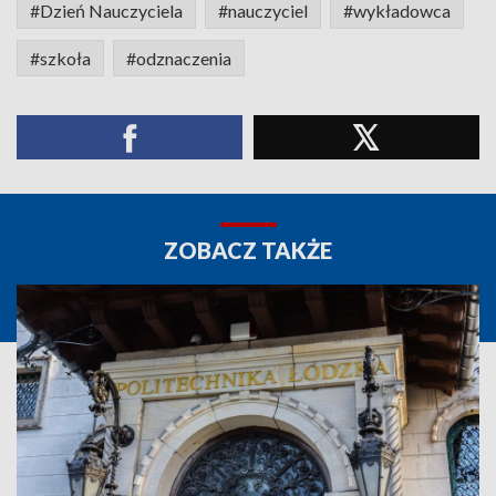
#Dzień Nauczyciela
#nauczyciel
#wykładowca
#szkoła
#odznaczenia
ZOBACZ TAKŻE