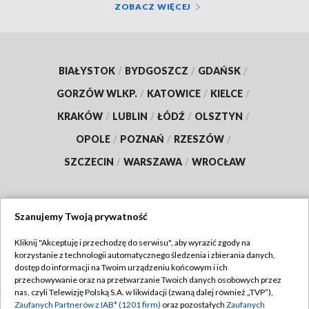
ZOBACZ WIĘCEJ
BIAŁYSTOK
/
BYDGOSZCZ
/
GDAŃSK
/
GORZÓW WLKP.
/
KATOWICE
/
KIELCE
/
KRAKÓW
/
LUBLIN
/
ŁÓDŹ
/
OLSZTYN
/
OPOLE
/
POZNAŃ
/
RZESZÓW
/
SZCZECIN
/
WARSZAWA
/
WROCŁAW
Szanujemy Twoją prywatność
Dołącz do nas:
Kliknij "Akceptuję i przechodzę do serwisu", aby wyrazić zgody na
korzystanie z technologii automatycznego śledzenia i zbierania danych,
TVP
dostęp do informacji na Twoim urządzeniu końcowym i ich
Abonament TVP
przechowywanie oraz na przetwarzanie Twoich danych osobowych przez
Regulamin TVP
nas, czyli Telewizję Polską S.A. w likwidacji (zwaną dalej również „TVP”),
Emisja w TVP
Polityka prywatności
Zaufanych Partnerów z IAB* (1201 firm)
oraz pozostałych
Zaufanych