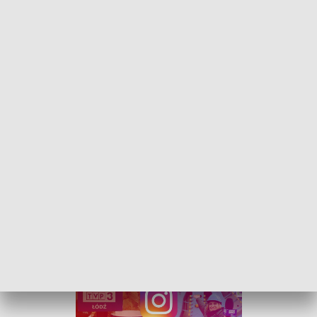
Budzi się ludzi/fot. TVP3 Łódź
W programie "Budzi się Ludzi" porozmawialiśmy z
Patrycją Szustakowską z Regionalnej Dyrekcji
Lasów Państwowych w Łodzi, która opowiedziała
nam o zbawiennym wpływie lasu na organizm
człowieka.