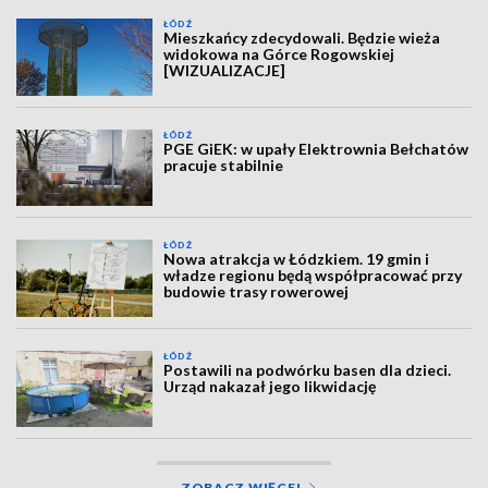
ŁÓDŹ
Mieszkańcy zdecydowali. Będzie wieża
widokowa na Górce Rogowskiej
[WIZUALIZACJE]
ŁÓDŹ
PGE GiEK: w upały Elektrownia Bełchatów
pracuje stabilnie
ŁÓDŹ
Nowa atrakcja w Łódzkiem. 19 gmin i
władze regionu będą współpracować przy
budowie trasy rowerowej
ŁÓDŹ
Postawili na podwórku basen dla dzieci.
Urząd nakazał jego likwidację
ZOBACZ WIĘCEJ