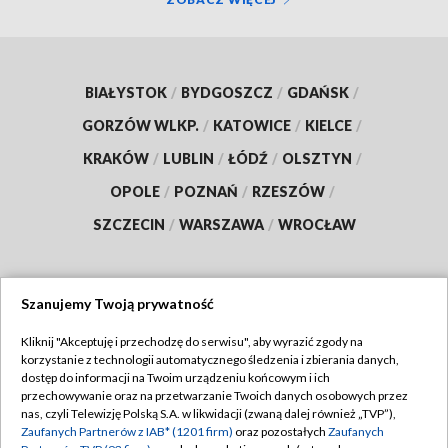
BIAŁYSTOK
/
BYDGOSZCZ
/
GDAŃSK
/
GORZÓW WLKP.
/
KATOWICE
/
KIELCE
/
KRAKÓW
/
LUBLIN
/
ŁÓDŹ
/
OLSZTYN
/
OPOLE
/
POZNAŃ
/
RZESZÓW
/
SZCZECIN
/
WARSZAWA
/
WROCŁAW
Szanujemy Twoją prywatność
Dołącz do nas:
Kliknij "Akceptuję i przechodzę do serwisu", aby wyrazić zgody na
korzystanie z technologii automatycznego śledzenia i zbierania danych,
TVP
dostęp do informacji na Twoim urządzeniu końcowym i ich
Abonament TVP
przechowywanie oraz na przetwarzanie Twoich danych osobowych przez
Regulamin TVP
nas, czyli Telewizję Polską S.A. w likwidacji (zwaną dalej również „TVP”),
Emisja w TVP
Zaufanych Partnerów z IAB* (1201 firm)
oraz pozostałych
Zaufanych
Polityka prywatności