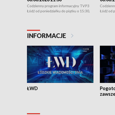
Codzienny program informacyjny TVP3
Codzienn
Łódź od poniedziałku do piątku o 15:30,
Łódź od p
16:30, 18:30 i 21:30. W weekendy o
16:30, 18
18:30 i 21:30.
18:30 i 2
INFORMACJE
ŁWD
Pogoto
zawsze