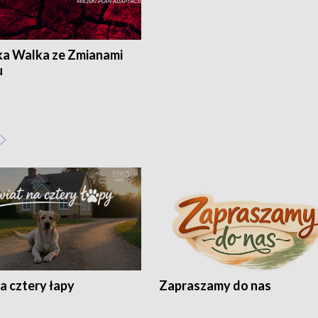
ka Walka ze Zmianami
u
a cztery łapy
Zapraszamy do nas