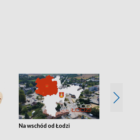
Na wschód od Łodzi
Zimowe szal
Polski