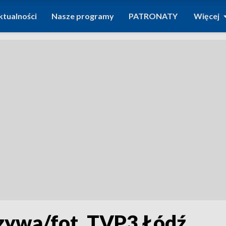
ktualności
Nasze programy
PATRONATY
Więcej
zywa/fot. TVP3 Łódź