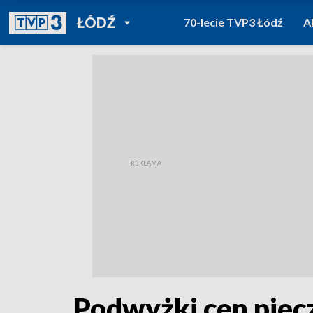
POWRÓT DO
ŁÓDŹ
70-lecie TVP3 Łódź
A
TVP REGIONY
Podwyżki cen piec