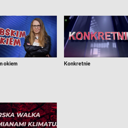
m okiem
Konkretnie