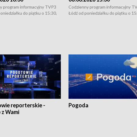
y program informacyjny TVP3
Codzienny program informacyjny T
oniedziałku do piątku o 15:30,
Łódź od poniedziałku do piątku o 15
:30 i 21:30. W weekendy o
16:30, 18:30 i 21:30. W weekendy o
1:30.
18:30 i 21:30.
wie reporterskie -
Pogoda
 z Wami