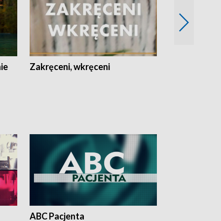
nie
Zakręceni, wkręceni
Skarby Łodzi
ABC Pacjenta