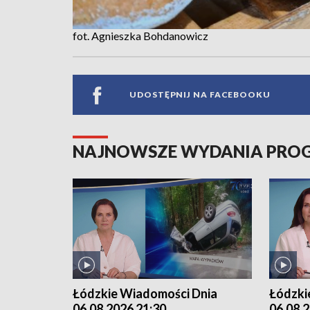
fot. Agnieszka Bohdanowicz
UDOSTĘPNIJ NA FACEBOOKU
NAJNOWSZE WYDANIA PR
Łódzkie Wiadomości Dnia
Łódzki
06.08.2026 21:30
06.08.2