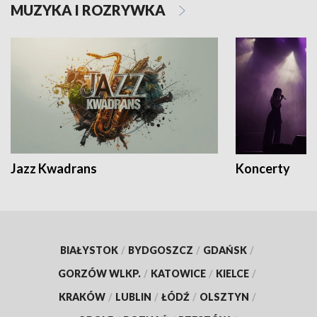
MUZYKA I ROZRYWKA
Jazz Kwadrans
Koncerty
BIAŁYSTOK
/
BYDGOSZCZ
/
GDAŃSK
/
GORZÓW WLKP.
/
KATOWICE
/
KIELCE
/
KRAKÓW
/
LUBLIN
/
ŁÓDŹ
/
OLSZTYN
/