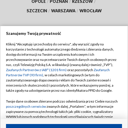
OPOLE
/
POZNAŃ
/
RZESZÓW
/
SZCZECIN
/
WARSZAWA
/
WROCŁAW
Szanujemy Twoją prywatność
Dołącz do nas:
Kliknij "Akceptuję i przechodzę do serwisu", aby wyrazić zgody na
korzystanie z technologii automatycznego śledzenia i zbierania danych,
TVP
dostęp do informacji na Twoim urządzeniu końcowym i ich
Abonament TVP
przechowywanie oraz na przetwarzanie Twoich danych osobowych przez
Regulamin TVP
nas, czyli Telewizję Polską S.A. w likwidacji (zwaną dalej również „TVP”),
Emisja w TVP
Zaufanych Partnerów z IAB* (1201 firm)
oraz pozostałych
Zaufanych
Polityka prywatności
Partnerów TVP (93 firm)
, w celach marketingowych (w tym do
Centrum informacji TVP
Moje zgody
zautomatyzowanego dopasowania reklam do Twoich zainteresowań i
mierzenia ich skuteczności) i pozostałych, które wskazujemy poniżej, a
Naziemna Telewizja Cyfrowa
Pomoc
także zgody na udostępnianie przez nas identyfikatora PPID do Google.
Sklep TVP
Biuro reklamy
Twoje dane osobowe zbierane podczas odwiedzania przez Ciebie naszych
Rada Programowa
poszczególnych serwisów
zwanych dalej „Portalem”, w tym informacje
Kontakt
zapisywane za pomocą technologii takich jak: pliki cookie, sygnalizatory
System NOS
WWW lub innych podobnych technologii umożliwiających świadczenie
dopasowanych i bezpiecznych usług, personalizację treści oraz reklam,
Informacje o nadawcy
Kanały
udostępnianie funkcji mediów społecznościowych oraz analizowanie