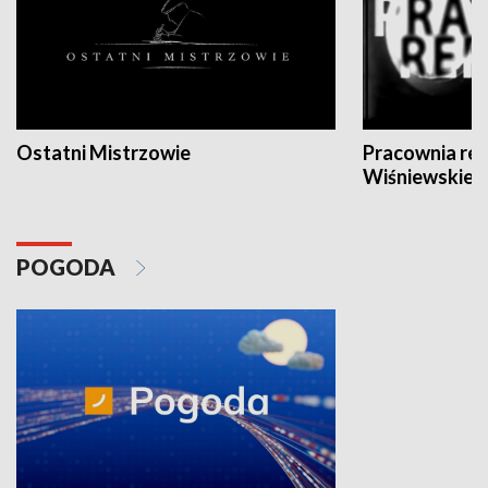
Ostatni Mistrzowie
Pracownia re
Wiśniewskieg
POGODA