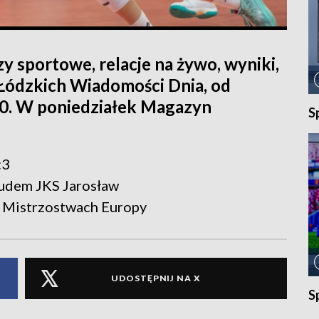
y sportowe, relacje na żywo, wyniki,
 Łódzkich Wiadomości Dnia, od
.50. W poniedziałek Magazyn
S
:3
obudem JKS Jarosław
 Mistrzostwach Europy
UDOSTĘPNIJ NA X
S