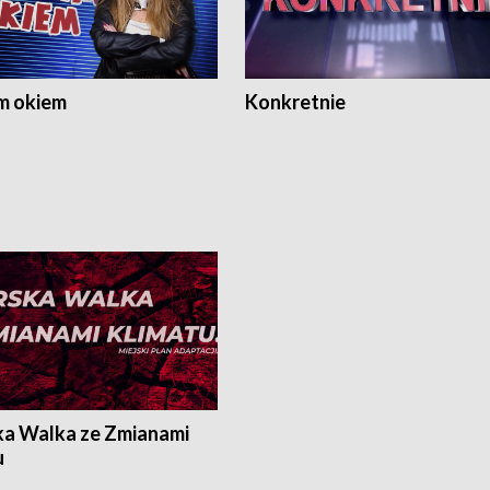
m okiem
Konkretnie
ka Walka ze Zmianami
u