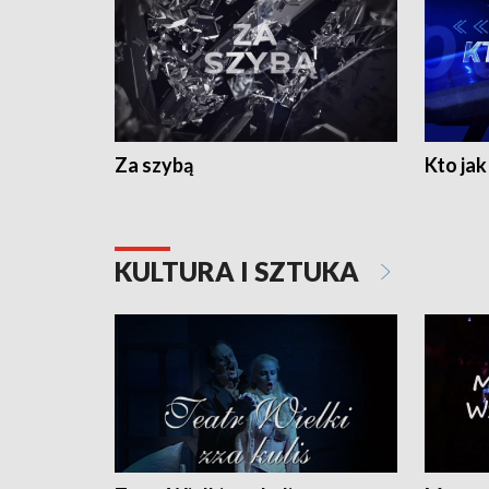
Za szybą
Kto jak 
KULTURA I SZTUKA