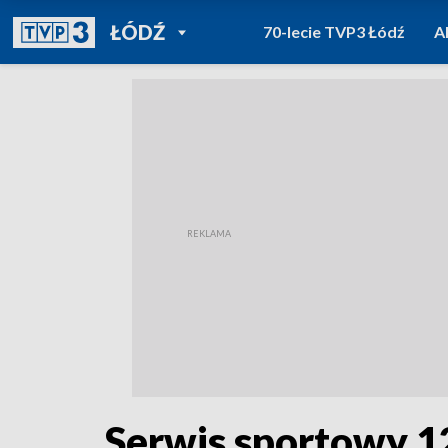
POWRÓT DO
ŁÓDŹ
70-lecie TVP3 Łódź
A
TVP REGIONY
Serwis sportowy 1