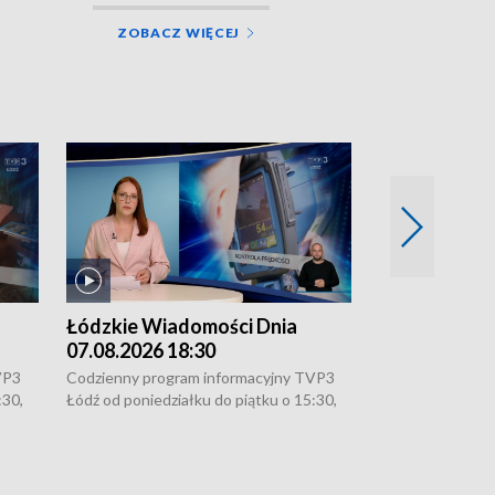
ZOBACZ WIĘCEJ
Łódzkie Wiadomości Dnia
Łódzkie Wia
07.08.2026 18:30
07.08.2026 1
VP3
Codzienny program informacyjny TVP3
Codzienny progr
:30,
Łódź od poniedziałku do piątku o 15:30,
Łódź od poniedzi
16:30, 18:30 i 21:30. W weekendy o
16:30, 18:30 i 2
18:30 i 21:30.
18:30 i 21:30.