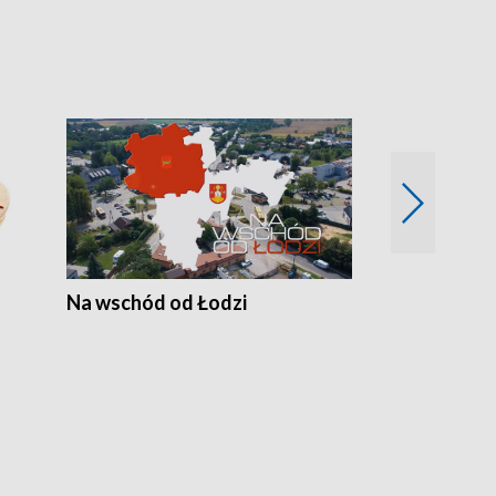
Na wschód od Łodzi
Zimowe szal
Polski