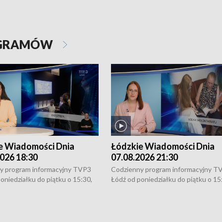
OGRAMÓW
e Wiadomości Dnia
Łódzkie Wiadomości Dnia
026 18:30
07.08.2026 21:30
y program informacyjny TVP3
Codzienny program informacyjny T
oniedziałku do piątku o 15:30,
Łódź od poniedziałku do piątku o 15
:30 i 21:30. W weekendy o
16:30, 18:30 i 21:30. W weekendy o
1:30.
18:30 i 21:30.