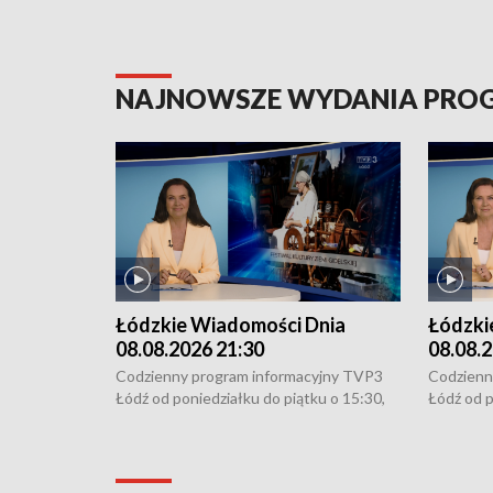
NAJNOWSZE WYDANIA PR
Łódzkie Wiadomości Dnia
Łódzki
08.08.2026 21:30
08.08.2
Codzienny program informacyjny TVP3
Codzienn
Łódź od poniedziałku do piątku o 15:30,
Łódź od p
16:30, 18:30 i 21:30. W weekendy o
16:30, 18
18:30 i 21:30.
18:30 i 2