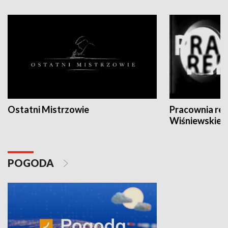
Ostatni Mistrzowie
Pracownia re
Wiśniewskieg
POGODA