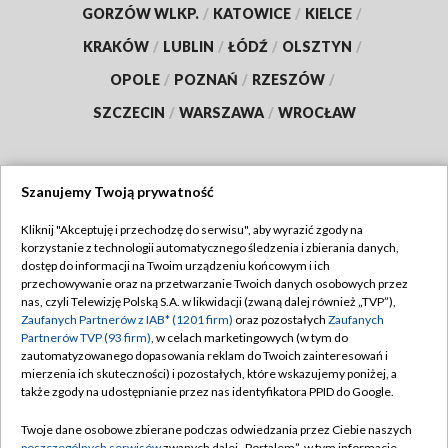
GORZÓW WLKP.
/
KATOWICE
/
KIELCE
/
KRAKÓW
/
LUBLIN
/
ŁÓDŹ
/
OLSZTYN
/
OPOLE
/
POZNAŃ
/
RZESZÓW
/
SZCZECIN
/
WARSZAWA
/
WROCŁAW
Szanujemy Twoją prywatność
Dołącz do nas:
Kliknij "Akceptuję i przechodzę do serwisu", aby wyrazić zgody na
korzystanie z technologii automatycznego śledzenia i zbierania danych,
TVP
dostęp do informacji na Twoim urządzeniu końcowym i ich
Abonament TVP
przechowywanie oraz na przetwarzanie Twoich danych osobowych przez
Regulamin TVP
nas, czyli Telewizję Polską S.A. w likwidacji (zwaną dalej również „TVP”),
Emisja w TVP
Zaufanych Partnerów z IAB* (1201 firm)
oraz pozostałych
Zaufanych
Polityka prywatności
Partnerów TVP (93 firm)
, w celach marketingowych (w tym do
Centrum informacji TVP
Moje zgody
zautomatyzowanego dopasowania reklam do Twoich zainteresowań i
mierzenia ich skuteczności) i pozostałych, które wskazujemy poniżej, a
Naziemna Telewizja Cyfrowa
Pomoc
także zgody na udostępnianie przez nas identyfikatora PPID do Google.
Sklep TVP
Biuro reklamy
Twoje dane osobowe zbierane podczas odwiedzania przez Ciebie naszych
Rada Programowa
poszczególnych serwisów
zwanych dalej „Portalem”, w tym informacje