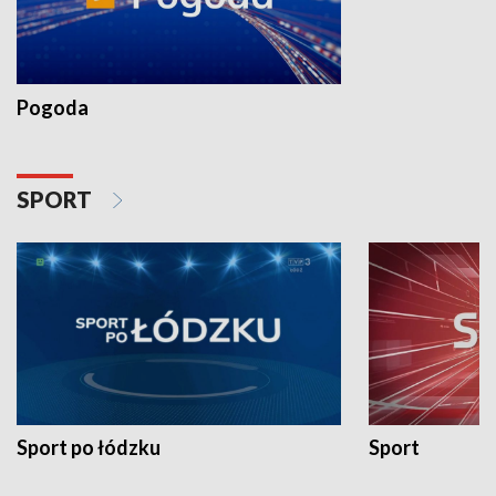
Pogoda
SPORT
Sport po łódzku
Sport