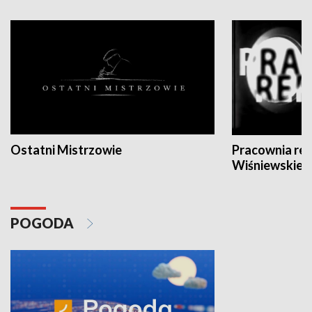
Ostatni Mistrzowie
Pracownia re
Wiśniewskieg
POGODA