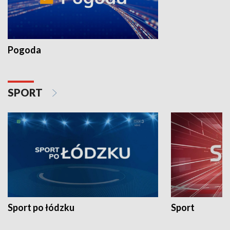
Pogoda
SPORT
Sport po łódzku
Sport