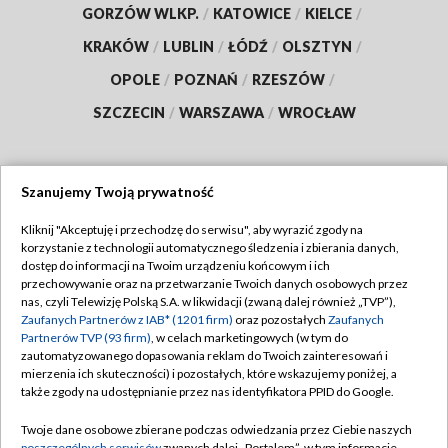
GORZÓW WLKP.
/
KATOWICE
/
KIELCE
/
KRAKÓW
/
LUBLIN
/
ŁÓDŹ
/
OLSZTYN
/
OPOLE
/
POZNAŃ
/
RZESZÓW
/
SZCZECIN
/
WARSZAWA
/
WROCŁAW
Szanujemy Twoją prywatność
Dołącz do nas:
Kliknij "Akceptuję i przechodzę do serwisu", aby wyrazić zgody na
korzystanie z technologii automatycznego śledzenia i zbierania danych,
TVP
dostęp do informacji na Twoim urządzeniu końcowym i ich
Abonament TVP
przechowywanie oraz na przetwarzanie Twoich danych osobowych przez
Regulamin TVP
nas, czyli Telewizję Polską S.A. w likwidacji (zwaną dalej również „TVP”),
Emisja w TVP
Zaufanych Partnerów z IAB* (1201 firm)
oraz pozostałych
Zaufanych
Polityka prywatności
Partnerów TVP (93 firm)
, w celach marketingowych (w tym do
Centrum informacji TVP
Moje zgody
zautomatyzowanego dopasowania reklam do Twoich zainteresowań i
mierzenia ich skuteczności) i pozostałych, które wskazujemy poniżej, a
Naziemna Telewizja Cyfrowa
Pomoc
także zgody na udostępnianie przez nas identyfikatora PPID do Google.
Sklep TVP
Biuro reklamy
Twoje dane osobowe zbierane podczas odwiedzania przez Ciebie naszych
Rada Programowa
poszczególnych serwisów
zwanych dalej „Portalem”, w tym informacje