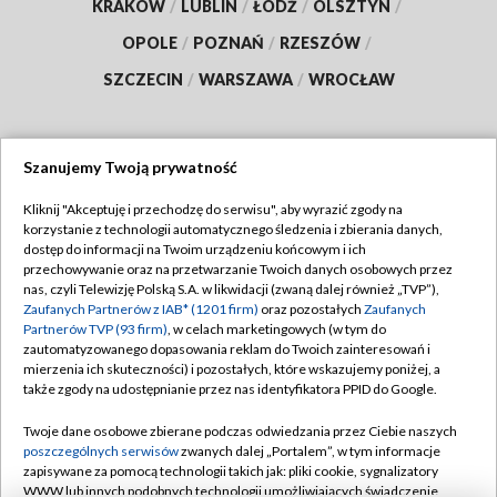
KRAKÓW
/
LUBLIN
/
ŁÓDŹ
/
OLSZTYN
/
OPOLE
/
POZNAŃ
/
RZESZÓW
/
SZCZECIN
/
WARSZAWA
/
WROCŁAW
Szanujemy Twoją prywatność
Dołącz do nas:
Kliknij "Akceptuję i przechodzę do serwisu", aby wyrazić zgody na
korzystanie z technologii automatycznego śledzenia i zbierania danych,
TVP
dostęp do informacji na Twoim urządzeniu końcowym i ich
Abonament TVP
przechowywanie oraz na przetwarzanie Twoich danych osobowych przez
Regulamin TVP
nas, czyli Telewizję Polską S.A. w likwidacji (zwaną dalej również „TVP”),
Emisja w TVP
Polityka prywatności
Zaufanych Partnerów z IAB* (1201 firm)
oraz pozostałych
Zaufanych
Partnerów TVP (93 firm)
, w celach marketingowych (w tym do
Centrum informacji TVP
Moje zgody
zautomatyzowanego dopasowania reklam do Twoich zainteresowań i
mierzenia ich skuteczności) i pozostałych, które wskazujemy poniżej, a
Naziemna Telewizja Cyfrowa
Pomoc
także zgody na udostępnianie przez nas identyfikatora PPID do Google.
Sklep TVP
Biuro reklamy
Twoje dane osobowe zbierane podczas odwiedzania przez Ciebie naszych
Rada Programowa
Kontakt
poszczególnych serwisów
zwanych dalej „Portalem”, w tym informacje
zapisywane za pomocą technologii takich jak: pliki cookie, sygnalizatory
System NOS
WWW lub innych podobnych technologii umożliwiających świadczenie