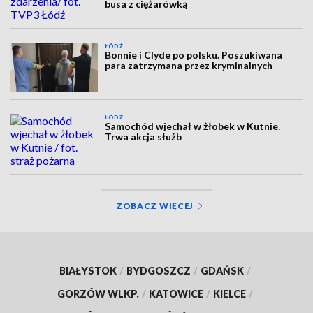
busa z ciężarówką
ŁÓDŹ
Bonnie i Clyde po polsku. Poszukiwana
para zatrzymana przez kryminalnych
ŁÓDŹ
Samochód wjechał w żłobek w Kutnie.
Trwa akcja służb
ZOBACZ WIĘCEJ
BIAŁYSTOK
/
BYDGOSZCZ
/
GDAŃSK
/
GORZÓW WLKP.
/
KATOWICE
/
KIELCE
/