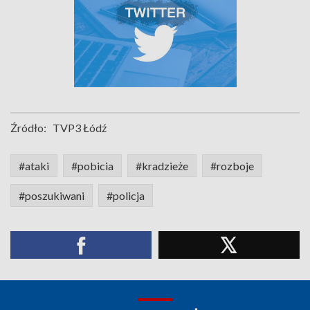
Źródło:
TVP3 Łódź
#ataki
#pobicia
#kradzieże
#rozboje
#poszukiwani
#policja