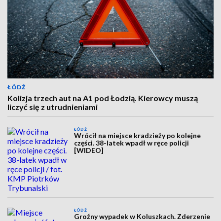
ŁÓDŹ
Kolizja trzech aut na A1 pod Łodzią. Kierowcy muszą
liczyć się z utrudnieniami
ŁÓDŹ
Wrócił na miejsce kradzieży po kolejne
części. 38-latek wpadł w ręce policji
[WIDEO]
ŁÓDŹ
Groźny wypadek w Koluszkach. Zderzenie