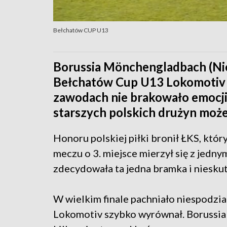
Bełchatów CUP U13
Borussia Mönchengladbach (Nie
Bełchatów Cup U13 Lokomotiv 
zawodach nie brakowało emocji 
starszych polskich drużyn może
Honoru polskiej piłki bronił ŁKS, który
meczu o 3. miejsce mierzył się z jed
zdecydowała ta jedna bramka i niesku
W wielkim finale pachniało niespodzia
Lokomotiv szybko wyrównał. Borussia 