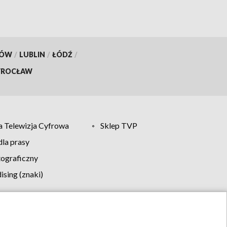
KÓW
/
LUBLIN
/
ŁÓDŹ
/
ROCŁAW
 Telewizja Cyfrowa
Sklep TVP
la prasy
tograficzny
sing (znaki)