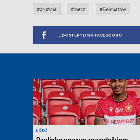
#drużyna
#mecz
#Bełchatów
UDOSTĘPNIJ NA FACEBOOKU
ŁÓDŹ
Paulinho nowym zawodnikiem