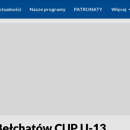
ktualności
Nasze programy
PATRONATY
Więcej
Bełchatów CUP U-13