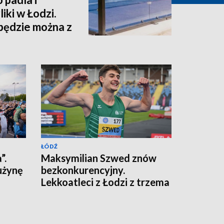
ki w Łodzi.
będzie można z
ŁÓDŹ
”.
Maksymilian Szwed znów
użynę
bezkonkurencyjny.
Lekkoatleci z Łodzi z trzema
medalami