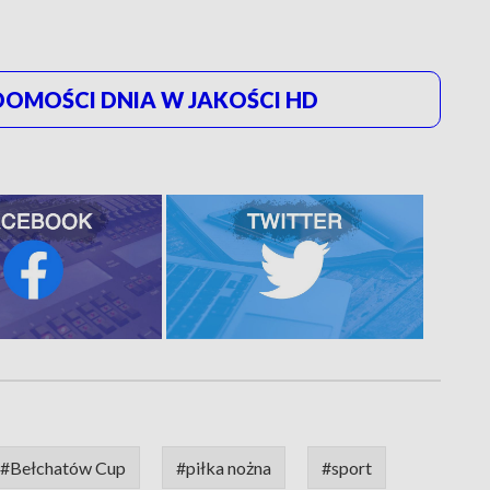
OMOŚCI DNIA W JAKOŚCI HD
#Bełchatów Cup
#piłka nożna
#sport