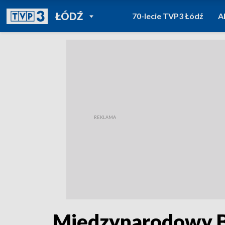
POWRÓT DO
ŁÓDŹ
70-lecie TVP3 Łódź
A
TVP REGIONY
Międzynarodowy 