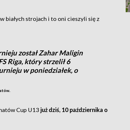
iałych strojach i to oni cieszyli się z
nieju został Zahar Maligin
 Riga, który strzelił 6
urnieju w poniedziałek, o
atów.
łchatów Cup U13
już dziś, 10 października o