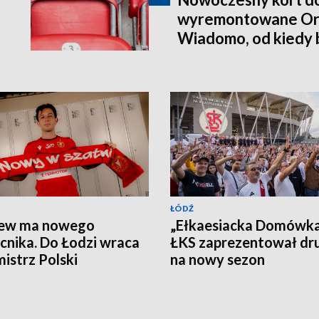
wyremontowane Orli
Wiadomo, od kiedy 
nich korzystać
ŁÓDŹ
ew ma nowego
„Ełkaesiacka Domówka
nika. Do Łodzi wraca
ŁKS zaprezentował dr
mistrz Polski
na nowy sezon