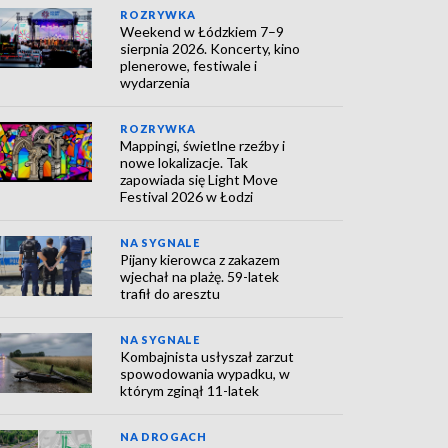
ROZRYWKA
Weekend w Łódzkiem 7–9
sierpnia 2026. Koncerty, kino
plenerowe, festiwale i
wydarzenia
ROZRYWKA
Mappingi, świetlne rzeźby i
nowe lokalizacje. Tak
zapowiada się Light Move
Festival 2026 w Łodzi
NA SYGNALE
Pijany kierowca z zakazem
wjechał na plażę. 59-latek
trafił do aresztu
NA SYGNALE
Kombajnista usłyszał zarzut
spowodowania wypadku, w
którym zginął 11-latek
NA DROGACH