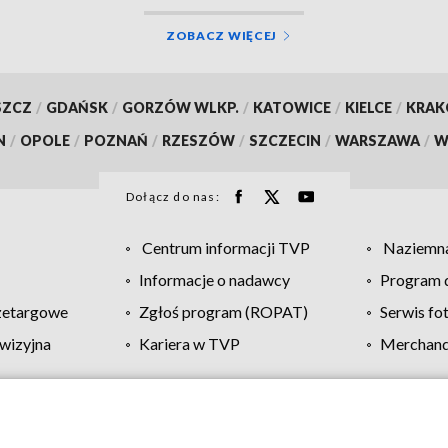
ZOBACZ WIĘCEJ
SZCZ
/
GDAŃSK
/
GORZÓW WLKP.
/
KATOWICE
/
KIELCE
/
KRA
N
/
OPOLE
/
POZNAŃ
/
RZESZÓW
/
SZCZECIN
/
WARSZAWA
/
W
Dołącz do nas:
Centrum informacji TVP
Naziemna
Informacje o nadawcy
Program d
zetargowe
Zgłoś program (ROPAT)
Serwis fo
wizyjna
Kariera w TVP
Merchandi