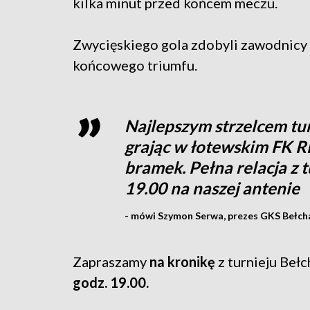
kilka minut przed końcem meczu.
Zwycięskiego gola zdobyli zawodnicy w b
końcowego triumfu.
Najlepszym strzelcem tur
grając w łotewskim FK RFS
bramek. Pełna relacja z t
19.00 na naszej antenie
- mówi Szymon Serwa, prezes GKS Bełch
Zapraszamy
na kronikę
z turnieju Be
godz. 19.00.