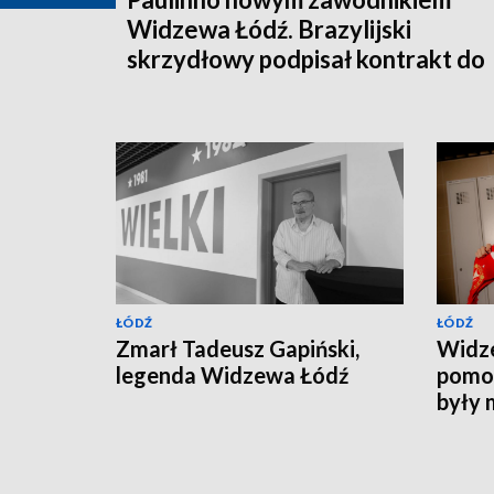
Widzewa Łódź. Brazylijski
skrzydłowy podpisał kontrakt do
2028 roku
ŁÓDŹ
ŁÓDŹ
Zmarł Tadeusz Gapiński,
Widz
legenda Widzewa Łódź
pomoc
były 