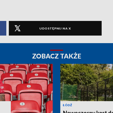
UDOSTĘPNIJ NA X
ZOBACZ TAKŻE
ŁÓDŹ
Nowoczesny kort do