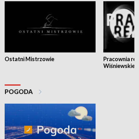
Ostatni Mistrzowie
Pracownia re
Wiśniewskieg
POGODA