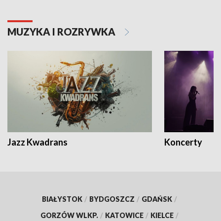
MUZYKA I ROZRYWKA
Jazz Kwadrans
Koncerty
BIAŁYSTOK
/
BYDGOSZCZ
/
GDAŃSK
/
GORZÓW WLKP.
/
KATOWICE
/
KIELCE
/