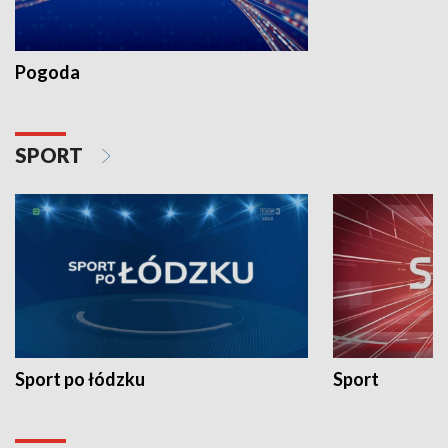
Pogoda
SPORT
Sport po łódzku
Sport