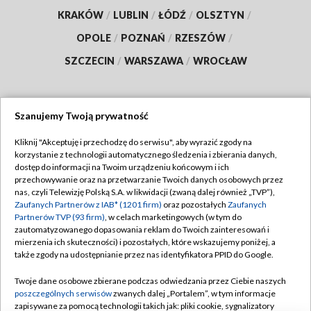
KRAKÓW
/
LUBLIN
/
ŁÓDŹ
/
OLSZTYN
/
OPOLE
/
POZNAŃ
/
RZESZÓW
/
SZCZECIN
/
WARSZAWA
/
WROCŁAW
Szanujemy Twoją prywatność
Dołącz do nas:
Kliknij "Akceptuję i przechodzę do serwisu", aby wyrazić zgody na
korzystanie z technologii automatycznego śledzenia i zbierania danych,
TVP
dostęp do informacji na Twoim urządzeniu końcowym i ich
Abonament TVP
przechowywanie oraz na przetwarzanie Twoich danych osobowych przez
Regulamin TVP
nas, czyli Telewizję Polską S.A. w likwidacji (zwaną dalej również „TVP”),
Emisja w TVP
Zaufanych Partnerów z IAB* (1201 firm)
oraz pozostałych
Zaufanych
Polityka prywatności
Partnerów TVP (93 firm)
, w celach marketingowych (w tym do
Centrum informacji TVP
Moje zgody
zautomatyzowanego dopasowania reklam do Twoich zainteresowań i
mierzenia ich skuteczności) i pozostałych, które wskazujemy poniżej, a
Naziemna Telewizja Cyfrowa
Pomoc
także zgody na udostępnianie przez nas identyfikatora PPID do Google.
Sklep TVP
Biuro reklamy
Twoje dane osobowe zbierane podczas odwiedzania przez Ciebie naszych
Rada Programowa
poszczególnych serwisów
zwanych dalej „Portalem”, w tym informacje
Kontakt
zapisywane za pomocą technologii takich jak: pliki cookie, sygnalizatory