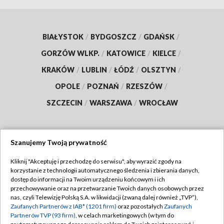
BIAŁYSTOK
/
BYDGOSZCZ
/
GDAŃSK
/
GORZÓW WLKP.
/
KATOWICE
/
KIELCE
/
KRAKÓW
/
LUBLIN
/
ŁÓDŹ
/
OLSZTYN
/
OPOLE
/
POZNAŃ
/
RZESZÓW
/
SZCZECIN
/
WARSZAWA
/
WROCŁAW
Szanujemy Twoją prywatność
Dołącz do nas:
Kliknij "Akceptuję i przechodzę do serwisu", aby wyrazić zgody na
korzystanie z technologii automatycznego śledzenia i zbierania danych,
TVP
dostęp do informacji na Twoim urządzeniu końcowym i ich
Abonament TVP
przechowywanie oraz na przetwarzanie Twoich danych osobowych przez
Regulamin TVP
nas, czyli Telewizję Polską S.A. w likwidacji (zwaną dalej również „TVP”),
Emisja w TVP
Zaufanych Partnerów z IAB* (1201 firm)
oraz pozostałych
Zaufanych
Polityka prywatności
Partnerów TVP (93 firm)
, w celach marketingowych (w tym do
Centrum informacji TVP
Moje zgody