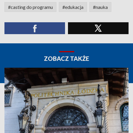
#casting do programu
#edukacja
#nauka
ZOBACZ TAKŻE