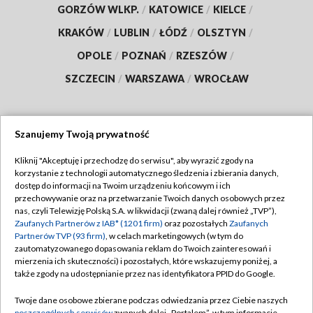
GORZÓW WLKP.
/
KATOWICE
/
KIELCE
/
KRAKÓW
/
LUBLIN
/
ŁÓDŹ
/
OLSZTYN
/
OPOLE
/
POZNAŃ
/
RZESZÓW
/
SZCZECIN
/
WARSZAWA
/
WROCŁAW
Szanujemy Twoją prywatność
Dołącz do nas:
Kliknij "Akceptuję i przechodzę do serwisu", aby wyrazić zgody na
korzystanie z technologii automatycznego śledzenia i zbierania danych,
TVP
dostęp do informacji na Twoim urządzeniu końcowym i ich
Abonament TVP
przechowywanie oraz na przetwarzanie Twoich danych osobowych przez
Regulamin TVP
nas, czyli Telewizję Polską S.A. w likwidacji (zwaną dalej również „TVP”),
Emisja w TVP
Zaufanych Partnerów z IAB* (1201 firm)
oraz pozostałych
Zaufanych
Polityka prywatności
Partnerów TVP (93 firm)
, w celach marketingowych (w tym do
Centrum informacji TVP
Moje zgody
zautomatyzowanego dopasowania reklam do Twoich zainteresowań i
mierzenia ich skuteczności) i pozostałych, które wskazujemy poniżej, a
Naziemna Telewizja Cyfrowa
Pomoc
także zgody na udostępnianie przez nas identyfikatora PPID do Google.
Sklep TVP
Biuro reklamy
Twoje dane osobowe zbierane podczas odwiedzania przez Ciebie naszych
Rada Programowa
poszczególnych serwisów
zwanych dalej „Portalem”, w tym informacje