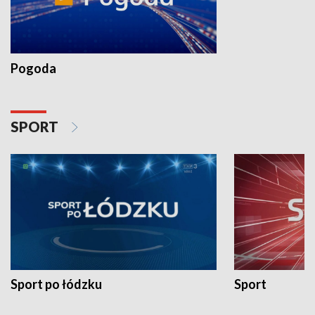
Pogoda
SPORT
Sport po łódzku
Sport