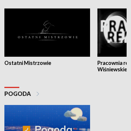
Ostatni Mistrzowie
Pracownia re
Wiśniewskieg
POGODA