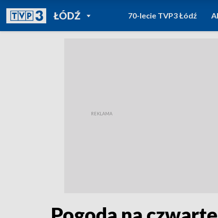
POWRÓT DO
ŁÓDŹ
70-lecie TVP3 Łódź
A
TVP REGIONY
Pogoda na czwarte