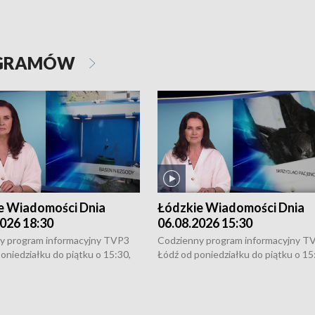
OGRAMÓW
e Wiadomości Dnia
Łódzkie Wiadomości Dnia
026 18:30
06.08.2026 15:30
y program informacyjny TVP3
Codzienny program informacyjny T
oniedziałku do piątku o 15:30,
Łódź od poniedziałku do piątku o 15
:30 i 21:30. W weekendy o
16:30, 18:30 i 21:30. W weekendy o
1:30.
18:30 i 21:30.