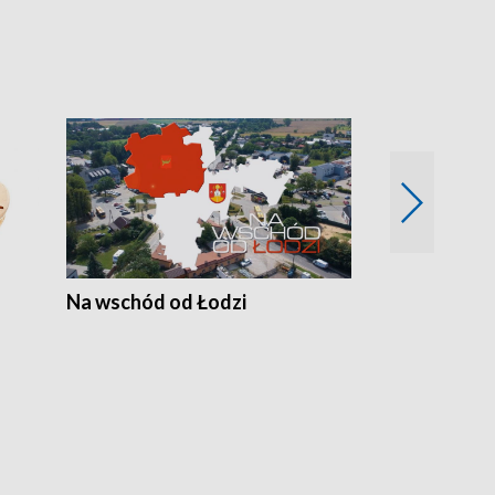
Na wschód od Łodzi
Zimowe szal
Polski