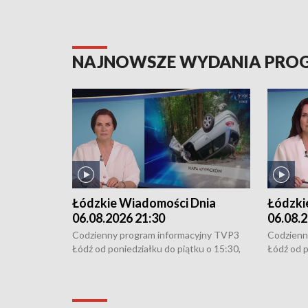
NAJNOWSZE WYDANIA PR
Łódzkie Wiadomości Dnia
Łódzki
06.08.2026 21:30
06.08.2
Codzienny program informacyjny TVP3
Codzienn
Łódź od poniedziałku do piątku o 15:30,
Łódź od p
16:30, 18:30 i 21:30. W weekendy o
16:30, 18
18:30 i 21:30.
18:30 i 2