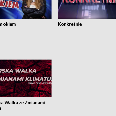
m okiem
Konkretnie
ka Walka ze Zmianami
u