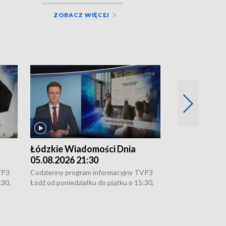
ZOBACZ WIĘCEJ
Łódzkie Wiadomości Dnia
Łódzkie Wia
05.08.2026 21:30
05.08.2026 1
VP3
Codzienny program informacyjny TVP3
Codzienny progr
:30,
Łódź od poniedziałku do piątku o 15:30,
Łódź od poniedzi
16:30, 18:30 i 21:30. W weekendy o
16:30, 18:30 i 2
18:30 i 21:30.
18:30 i 21:30.