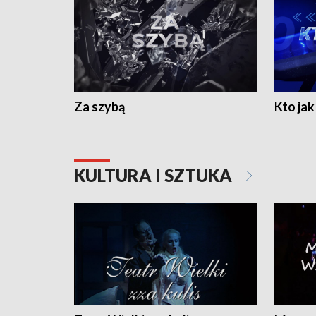
Za szybą
Kto jak 
KULTURA I SZTUKA