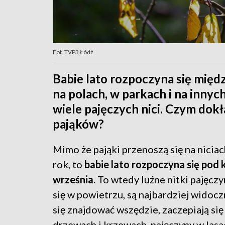
Fot. TVP3 Łódź
Babie lato rozpoczyna się międz
na polach, w parkach i na inny
wiele pajęczych nici. Czym dokła
pająków?
Mimo że pająki przenoszą się na niciac
rok, to
babie lato rozpoczyna się pod 
września
. To wtedy luźne nitki pajęcz
się w powietrzu, są najbardziej widoc
się znajdować wszędzie, zaczepiają się
drzewach i krzewach, pajęczyny w lasa