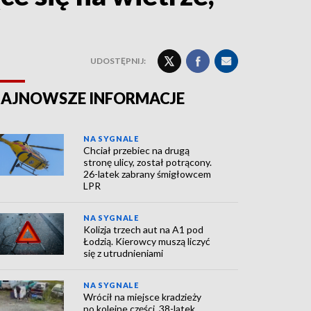
UDOSTĘPNIJ:
AJNOWSZE INFORMACJE
NA SYGNALE
Chciał przebiec na drugą
stronę ulicy, został potrącony.
26-latek zabrany śmigłowcem
LPR
NA SYGNALE
Kolizja trzech aut na A1 pod
Łodzią. Kierowcy muszą liczyć
się z utrudnieniami
NA SYGNALE
Wrócił na miejsce kradzieży
po kolejne części. 38-latek