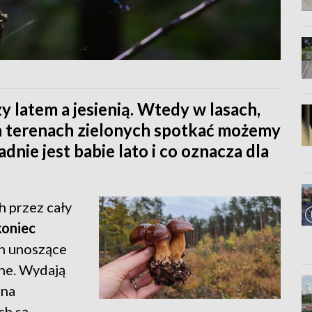
y latem a jesienią. Wtedy w lasach,
ch terenach zielonych spotkać możemy
dnie jest babie lato i co oznacza dla
h przez cały
koniec
yn unoszące
zne. Wydają
 na
ch są