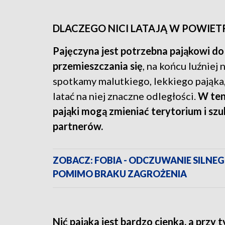
DLACZEGO NICI LATAJĄ W POWIET
Pajęczyna jest potrzebna pająkowi do
przemieszczania się
, na końcu luźniej n
spotkamy malutkiego, lekkiego pająka
latać na niej znaczne odległości.
W ten
pająki mogą zmieniać terytorium i sz
partnerów.
ZOBACZ: FOBIA - ODCZUWANIE SILNEG
POMIMO BRAKU ZAGROŻENIA
Nić pająka jest bardzo cienka, a przy