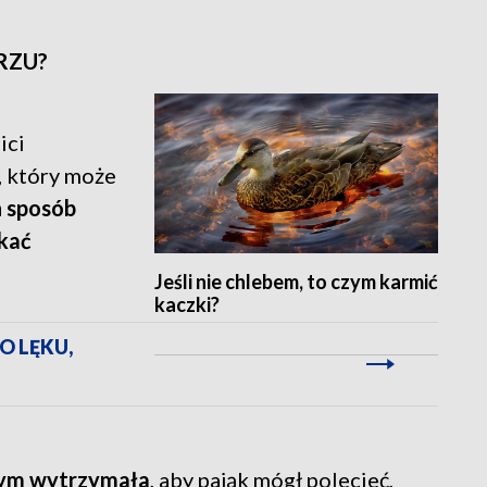
RZU?
ici
, który może
 sposób
ukać
Jeśli nie chlebem, to czym karmić
kaczki?
O LĘKU,
 tym wytrzymała
, aby pająk mógł polecieć,