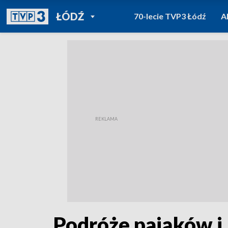
POWRÓT DO
ŁÓDŹ
70-lecie TVP3 Łódź
A
TVP REGIONY
Podróże pająków i l