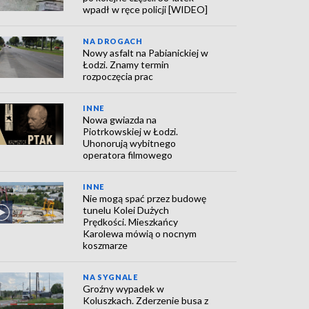
wpadł w ręce policji [WIDEO]
NA DROGACH
Nowy asfalt na Pabianickiej w
Łodzi. Znamy termin
rozpoczęcia prac
INNE
Nowa gwiazda na
Piotrkowskiej w Łodzi.
Uhonorują wybitnego
operatora filmowego
INNE
Nie mogą spać przez budowę
tunelu Kolei Dużych
Prędkości. Mieszkańcy
Karolewa mówią o nocnym
koszmarze
NA SYGNALE
Groźny wypadek w
Koluszkach. Zderzenie busa z