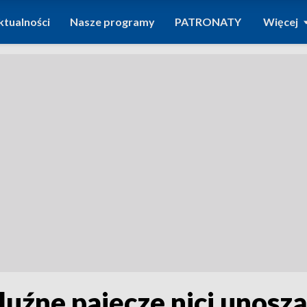
ktualności
Nasze programy
PATRONATY
Więcej
uźne pajęcze nici unoszą