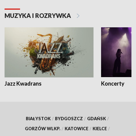
MUZYKA I ROZRYWKA
Jazz Kwadrans
Koncerty
BIAŁYSTOK
/
BYDGOSZCZ
/
GDAŃSK
/
GORZÓW WLKP.
/
KATOWICE
/
KIELCE
/