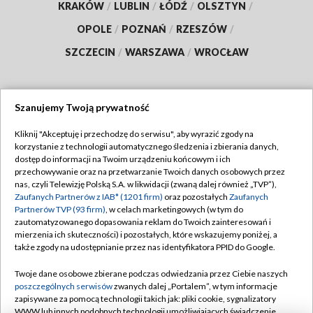
KRAKÓW
/
LUBLIN
/
ŁÓDŹ
/
OLSZTYN
/
OPOLE
/
POZNAŃ
/
RZESZÓW
/
SZCZECIN
/
WARSZAWA
/
WROCŁAW
Szanujemy Twoją prywatność
Dołącz do nas:
Kliknij "Akceptuję i przechodzę do serwisu", aby wyrazić zgody na
korzystanie z technologii automatycznego śledzenia i zbierania danych,
TVP
dostęp do informacji na Twoim urządzeniu końcowym i ich
Abonament TVP
przechowywanie oraz na przetwarzanie Twoich danych osobowych przez
Regulamin TVP
nas, czyli Telewizję Polską S.A. w likwidacji (zwaną dalej również „TVP”),
Emisja w TVP
Zaufanych Partnerów z IAB* (1201 firm)
oraz pozostałych
Zaufanych
Polityka prywatności
Partnerów TVP (93 firm)
, w celach marketingowych (w tym do
Centrum informacji TVP
Moje zgody
zautomatyzowanego dopasowania reklam do Twoich zainteresowań i
mierzenia ich skuteczności) i pozostałych, które wskazujemy poniżej, a
Naziemna Telewizja Cyfrowa
Pomoc
także zgody na udostępnianie przez nas identyfikatora PPID do Google.
Sklep TVP
Biuro reklamy
Twoje dane osobowe zbierane podczas odwiedzania przez Ciebie naszych
Rada Programowa
poszczególnych serwisów
zwanych dalej „Portalem”, w tym informacje
Kontakt
zapisywane za pomocą technologii takich jak: pliki cookie, sygnalizatory
System NOS
WWW lub innych podobnych technologii umożliwiających świadczenie