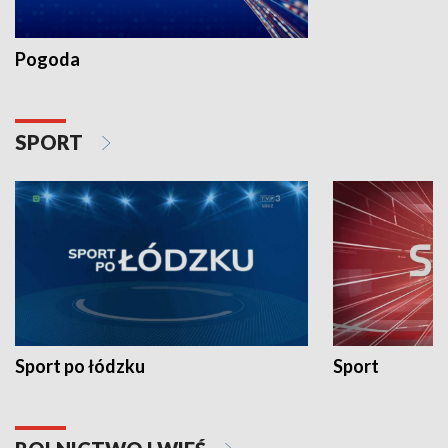
Pogoda
SPORT
Sport po łódzku
Sport