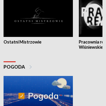
Ostatni Mistrzowie
Pracownia re
Wiśniewskieg
POGODA