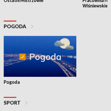
Ostatni Mistrzowie
Pracownia re
Wiśniewskieg
POGODA
Pogoda
SPORT