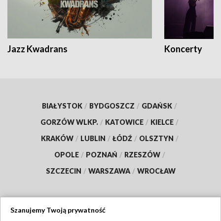
Jazz Kwadrans
Koncerty
BIAŁYSTOK
/
BYDGOSZCZ
/
GDAŃSK
/
GORZÓW WLKP.
/
KATOWICE
/
KIELCE
/
KRAKÓW
/
LUBLIN
/
ŁÓDŹ
/
OLSZTYN
/
OPOLE
/
POZNAŃ
/
RZESZÓW
/
SZCZECIN
/
WARSZAWA
/
WROCŁAW
Szanujemy Twoją prywatność
Dołącz do nas: