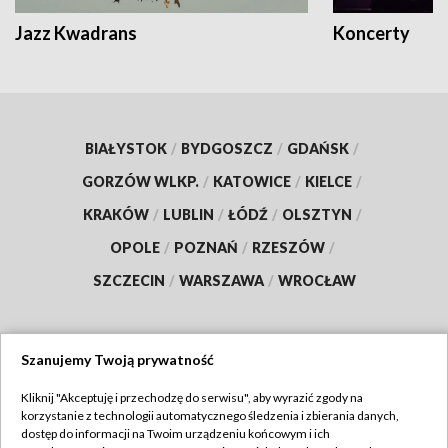
Jazz Kwadrans
Koncerty
BIAŁYSTOK
/
BYDGOSZCZ
/
GDAŃSK
/
GORZÓW WLKP.
/
KATOWICE
/
KIELCE
/
KRAKÓW
/
LUBLIN
/
ŁÓDŹ
/
OLSZTYN
/
OPOLE
/
POZNAŃ
/
RZESZÓW
/
SZCZECIN
/
WARSZAWA
/
WROCŁAW
Szanujemy Twoją prywatność
Dołącz do nas:
Kliknij "Akceptuję i przechodzę do serwisu", aby wyrazić zgody na
korzystanie z technologii automatycznego śledzenia i zbierania danych,
TVP
dostęp do informacji na Twoim urządzeniu końcowym i ich