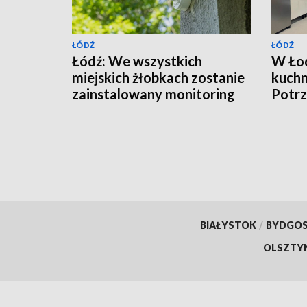
ŁÓDŹ
ŁÓDŹ
Łódź: We wszystkich
W Łod
miejskich żłobkach zostanie
kuchn
zainstalowany monitoring
Potrz
przyg
BIAŁYSTOK
/
BYDGO
OLSZTY