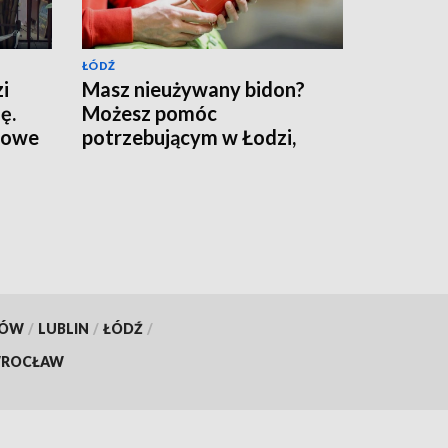
ŁÓDŹ
i
Masz nieużywany bidon?
ę.
Możesz pomóc
ltowe
potrzebującym w Łodzi,
ruszyła miejska zbiórka
KÓW
/
LUBLIN
/
ŁÓDŹ
/
ROCŁAW