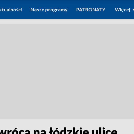
ktualności
Nasze programy
PATRONATY
Więcej
rócą na łódzkie ulice