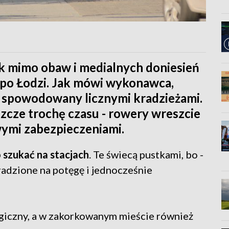
ak mimo obaw i medialnych doniesień
 po Łodzi. Jak mówi wykonawca,
 spowodowany licznymi kradzieżami.
szcze trochę czasu - rowery wreszcie
ymi zabezpieczeniami.
 szukać na stacjach
. Te świecą pustkami, bo -
kradzione na potęgę i jednocześnie
giczny, a w zakorkowanym mieście również