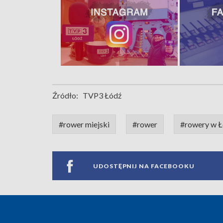
Źródło:
TVP3 Łódź
#rower miejski
#rower
#rowery w Ł
UDOSTĘPNIJ NA FACEBOOKU