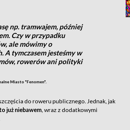
rasę np. tramwajem, później
em. Czy w przypadku
w, ale mówimy o
h. A tymczasem jesteśmy w
emów, rowerów ani polityki
malne Miasto "Fenomen".
zczęścia do roweru publicznego. Jednak, jak
 to już niebawem
, wraz z dodatkowymi
.