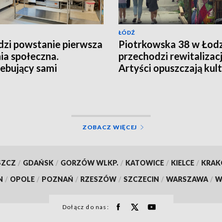
ŁÓDŹ
zi powstanie pierwsza
Piotrkowska 38 w Łodz
ia społeczna.
przechodzi rewitalizacj
ebujący sami
Artyści opuszczają ku
otują posiłki
podwórko
ZOBACZ WIĘCEJ
SZCZ
/
GDAŃSK
/
GORZÓW WLKP.
/
KATOWICE
/
KIELCE
/
KRA
N
/
OPOLE
/
POZNAŃ
/
RZESZÓW
/
SZCZECIN
/
WARSZAWA
/
W
Dołącz do nas: