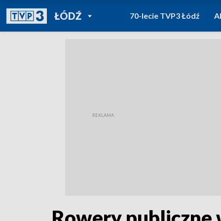
POWRÓT DO
ŁÓDŹ
70-lecie TVP3 Łódź
A
TVP REGIONY
Rowery publiczne w