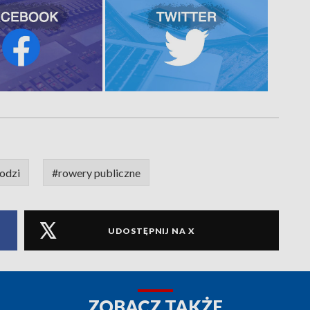
odzi
#rowery publiczne
UDOSTĘPNIJ NA X
ZOBACZ TAKŻE