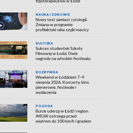
fizjoterapeutów w Łodzi
NAUKA I ZDROWIE
Nowy test zamiast cytologii.
Zmiana w programie
profilaktyki raka szyjki macicy
KULTURA
Sukces studentek Szkoły
Filmowej w Łodzi. Dwie
nagrody na włoskim festiwalu
ROZRYWKA
Weekend w Łódzkiem 7–9
sierpnia 2026. Koncerty, kino
plenerowe, festiwale i
wydarzenia
POGODA
Burze uderzą w Łódź i region.
IMGW ostrzega przed
wiatrem do 100 km/h i gradem