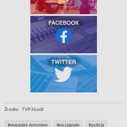
Źródło:
TVP3 Łódź
#wypadek Antoniew
#na sygnale
#policja