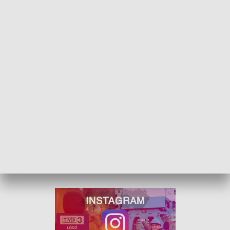
kobieta trafiła do szpitala.
fot. PSP Zgierz