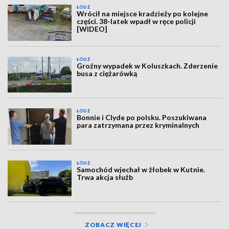
ŁÓDŹ
Wrócił na miejsce kradzieży po kolejne
części. 38-latek wpadł w ręce policji
[WIDEO]
ŁÓDŹ
Groźny wypadek w Koluszkach. Zderzenie
busa z ciężarówką
ŁÓDŹ
Bonnie i Clyde po polsku. Poszukiwana
para zatrzymana przez kryminalnych
ŁÓDŹ
Samochód wjechał w żłobek w Kutnie.
Trwa akcja służb
ZOBACZ WIĘCEJ