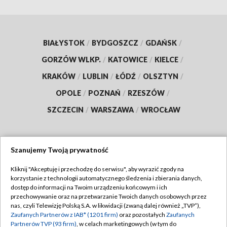
BIAŁYSTOK
/
BYDGOSZCZ
/
GDAŃSK
/
GORZÓW WLKP.
/
KATOWICE
/
KIELCE
/
KRAKÓW
/
LUBLIN
/
ŁÓDŹ
/
OLSZTYN
/
OPOLE
/
POZNAŃ
/
RZESZÓW
/
SZCZECIN
/
WARSZAWA
/
WROCŁAW
Szanujemy Twoją prywatność
Dołącz do nas:
Kliknij "Akceptuję i przechodzę do serwisu", aby wyrazić zgody na
korzystanie z technologii automatycznego śledzenia i zbierania danych,
TVP
dostęp do informacji na Twoim urządzeniu końcowym i ich
Abonament TVP
przechowywanie oraz na przetwarzanie Twoich danych osobowych przez
Regulamin TVP
nas, czyli Telewizję Polską S.A. w likwidacji (zwaną dalej również „TVP”),
Emisja w TVP
Zaufanych Partnerów z IAB* (1201 firm)
oraz pozostałych
Zaufanych
Polityka prywatności
Partnerów TVP (93 firm)
, w celach marketingowych (w tym do